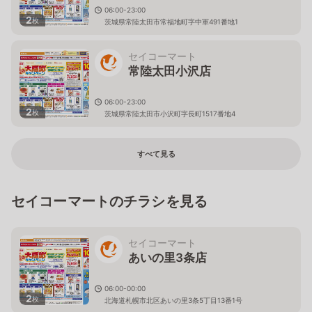
06:00-23:00
2
枚
茨城県常陸太田市常福地町字中軍491番地1
セイコーマート
常陸太田小沢店
06:00-23:00
2
枚
茨城県常陸太田市小沢町字長町1517番地4
すべて見る
セイコーマートのチラシを見る
セイコーマート
あいの里3条店
06:00-00:00
2
枚
北海道札幌市北区あいの里3条5丁目13番1号