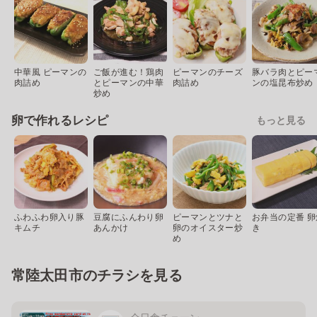
中華風 ピーマンの
ご飯が進む！鶏肉
ピーマンのチーズ
豚バラ肉とピー
肉詰め
とピーマンの中華
肉詰め
ンの塩昆布炒め
炒め
卵で作れるレシピ
もっと見る
ふわふわ卵入り豚
豆腐にふんわり卵
ピーマンとツナと
お弁当の定番 卵
キムチ
あんかけ
卵のオイスター炒
き
め
常陸太田市のチラシを見る