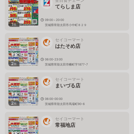
全日食チェーン
てらしま店
09:00～20:00
1
枚
茨城県常陸太田市小中町８２９
セイコーマート
はたそめ店
06:00-23:00
2
枚
茨城県常陸太田市幡町字1877-7
セイコーマート
まいづる店
06:00-00:00
2
枚
茨城県常陸太田市馬場町90-6
セイコーマート
常福地店