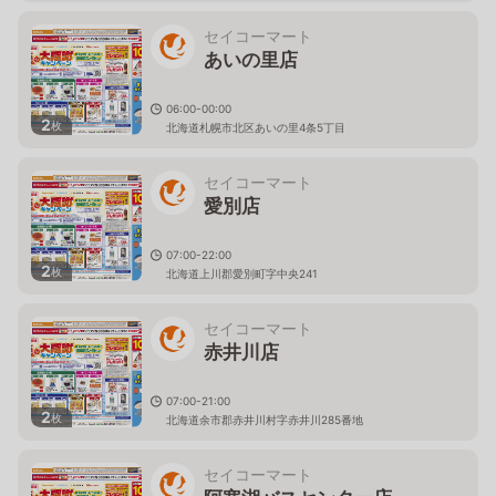
セイコーマート
あいの里店
06:00-00:00
2
枚
北海道札幌市北区あいの里4条5丁目
セイコーマート
愛別店
07:00-22:00
2
枚
北海道上川郡愛別町字中央241
セイコーマート
赤井川店
07:00-21:00
2
枚
北海道余市郡赤井川村字赤井川285番地
セイコーマート