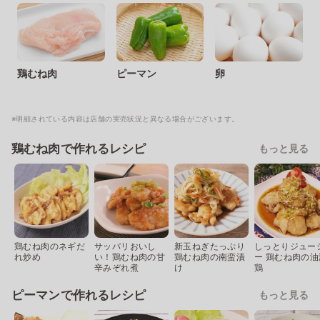
鶏むね肉
ピーマン
卵
※明細されている内容は店舗の実売状況と異なる場合がございます。
鶏むね肉で作れるレシピ
もっと見る
鶏むね肉のネギだ
サッパリおいし
新玉ねぎたっぷり
しっとりジュー
れ炒め
い！鶏むね肉の甘
鶏むね肉の南蛮漬
ー 鶏むね肉の油
辛みぞれ煮
け
鶏
ピーマンで作れるレシピ
もっと見る