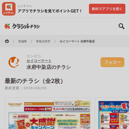
茨城県
常陸太田市
セイコーマート 水府中染店
コンビニ
セイコーマート
フォロー
水府中染店のチラシ
最新のチラシ（全2枚）
最終更新：2026/08/05