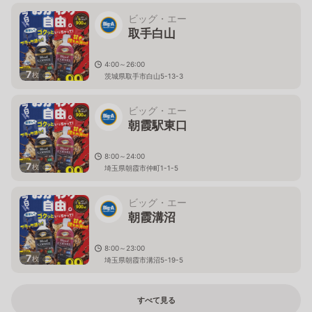
ビッグ・エー
取手白山
4:00～26:00
7
枚
茨城県取手市白山5-13-3
ビッグ・エー
朝霞駅東口
8:00～24:00
7
枚
埼玉県朝霞市仲町1-1-5
ビッグ・エー
朝霞溝沼
8:00～23:00
7
枚
埼玉県朝霞市溝沼5-19-5
すべて見る