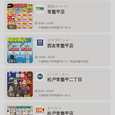
業務スーパー
常盤平店
9:00～20:00
3
枚
千葉県松戸市常盤平3-15-4
ヤマダデンキ
西友常盤平店
10:00～20:00
24
枚
千葉県松戸市常盤平3-11-1 西友常盤平店3F
ビッグ・エー
松戸常盤平二丁目
8:00～23:00
7
枚
千葉県松戸市常盤平2-24-2
オーケー
松戸常盤平店