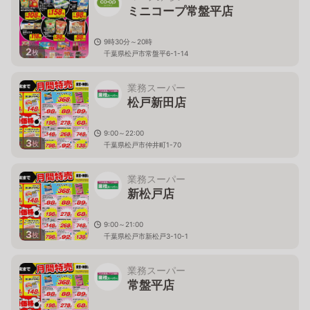
ミニコープ常盤平店
9時30分～20時
2
枚
千葉県松戸市常盤平6-1-14
業務スーパー
松戸新田店
9:00～22:00
3
枚
千葉県松戸市仲井町1-70
業務スーパー
新松戸店
9:00～21:00
3
枚
千葉県松戸市新松戸3-10-1
業務スーパー
常盤平店