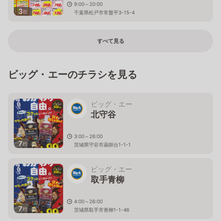
9:00～20:00
3
枚
千葉県松戸市常盤平3-15-4
すべて見る
ビッグ・エーのチラシを見る
ビッグ・エー
北守谷
3:00～26:00
7
枚
茨城県守谷市薬師台1-1-1
ビッグ・エー
取手青柳
4:00～26:00
7
枚
茨城県取手市青柳1-1-46