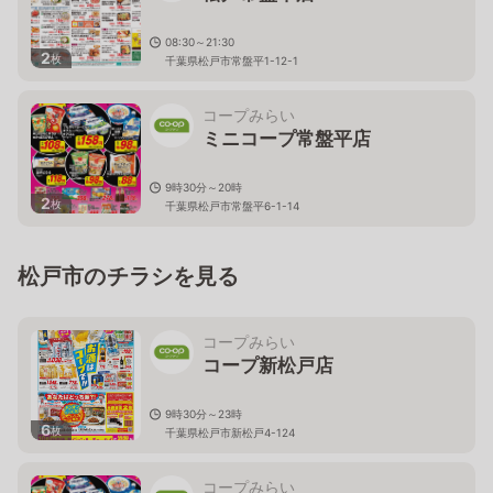
08:30～21:30
2
枚
千葉県松戸市常盤平1-12-1
コープみらい
ミニコープ常盤平店
9時30分～20時
2
枚
千葉県松戸市常盤平6-1-14
松戸市のチラシを見る
コープみらい
コープ新松戸店
9時30分～23時
6
枚
千葉県松戸市新松戸4-124
コープみらい