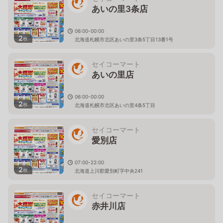
あいの里3条店
06:00-00:00
2
枚
北海道札幌市北区あいの里3条5丁目13番1号
セイコーマート
あいの里店
06:00-00:00
2
枚
北海道札幌市北区あいの里4条5丁目
セイコーマート
愛別店
07:00-22:00
2
枚
北海道上川郡愛別町字中央241
セイコーマート
赤井川店