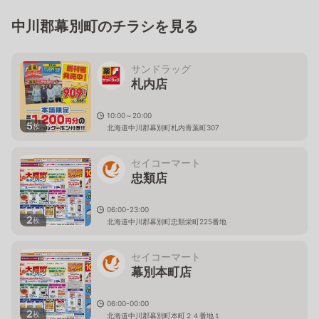
中川郡幕別町のチラシを見る
サンドラッグ
札内店
10:00～20:00
5
枚
北海道中川郡幕別町札内青葉町307
セイコーマート
忠類店
06:00-23:00
2
枚
北海道中川郡幕別町忠類栄町225番地
セイコーマート
幕別本町店
06:00-00:00
2
枚
北海道中川郡幕別町本町２４番地１