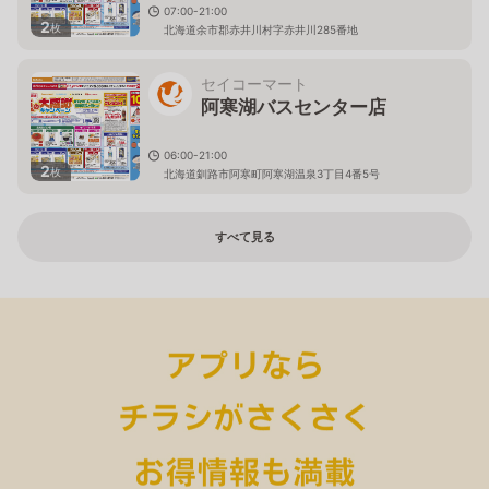
07:00-21:00
2
枚
北海道余市郡赤井川村字赤井川285番地
セイコーマート
阿寒湖バスセンター店
06:00-21:00
2
枚
北海道釧路市阿寒町阿寒湖温泉3丁目4番5号
すべて見る