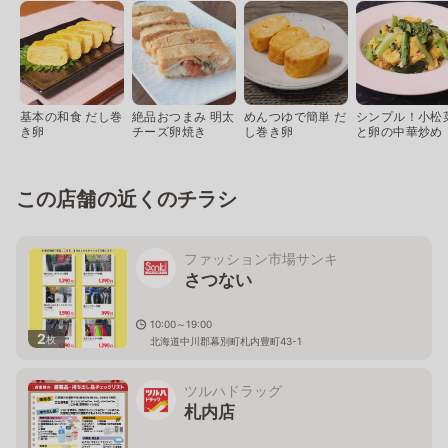
基本の和食 だし巻
絶品おつまみ 明太
めんつゆで簡単 だ
シンプル！小松
き卵
チーズ卵焼き
し巻き卵
と卵の中華炒め
この店舗の近くのチラシ
ファッション市場サンキ
さつない
10:00～19:00
2
枚
北海道中川郡幕別町札内豊町43-1
ツルハドラッグ
札内店