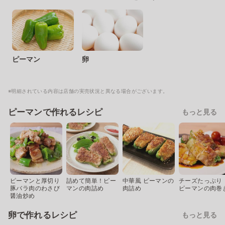
ピーマン
卵
※明細されている内容は店舗の実売状況と異なる場合がございます。
ピーマンで作れるレシピ
もっと見る
ピーマンと厚切り
詰めて簡単！ピー
中華風 ピーマンの
チーズたっぷり
豚バラ肉のわさび
マンの肉詰め
肉詰め
ピーマンの肉巻
醤油炒め
卵で作れるレシピ
もっと見る