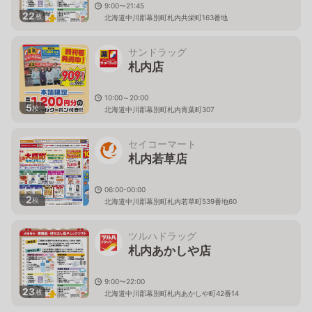
9:00〜21:45
22
枚
北海道中川郡幕別町札内共栄町163番地
サンドラッグ
札内店
10:00～20:00
5
枚
北海道中川郡幕別町札内青葉町307
セイコーマート
札内若草店
06:00-00:00
2
枚
北海道中川郡幕別町札内若草町539番地60
ツルハドラッグ
札内あかしや店
9:00〜22:00
23
枚
北海道中川郡幕別町札内あかしや町42番14