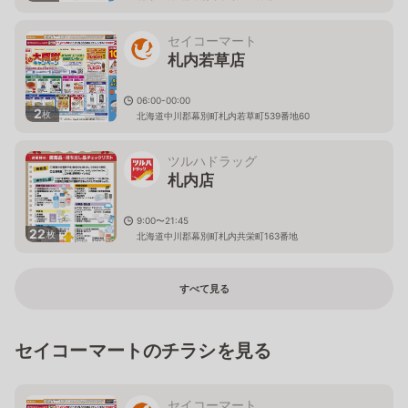
セイコーマート
札内若草店
06:00-00:00
2
枚
北海道中川郡幕別町札内若草町539番地60
ツルハドラッグ
札内店
9:00〜21:45
22
枚
北海道中川郡幕別町札内共栄町163番地
すべて見る
セイコーマートのチラシを見る
セイコーマート