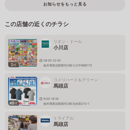
お知らせをもっと見る
この店舗の近くのチラシ
リオン・ドール
小川店
08:00-22:00
2
枚
栃木県那須郡那珂川町小川字神田175
コメリハード＆グリーン
馬頭店
9:00-19:30
45
枚
栃木県那須郡那珂川町北向田273-1
トライアル
馬頭店