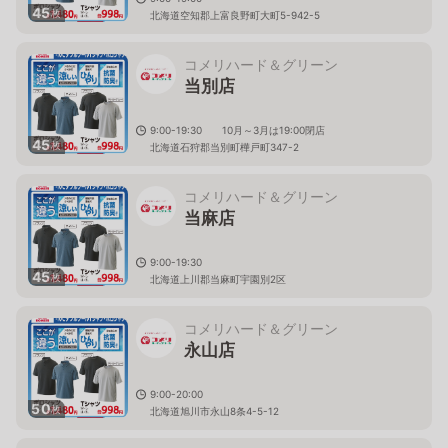
45
枚
北海道空知郡上富良野町大町5-942-5
コメリハード＆グリーン
当別店
9:00-19:30 10月～3月は19:00閉店
45
枚
北海道石狩郡当別町樺戸町347-2
コメリハード＆グリーン
当麻店
9:00-19:30
45
枚
北海道上川郡当麻町宇園別2区
コメリハード＆グリーン
永山店
9:00-20:00
50
枚
北海道旭川市永山8条4-5-12