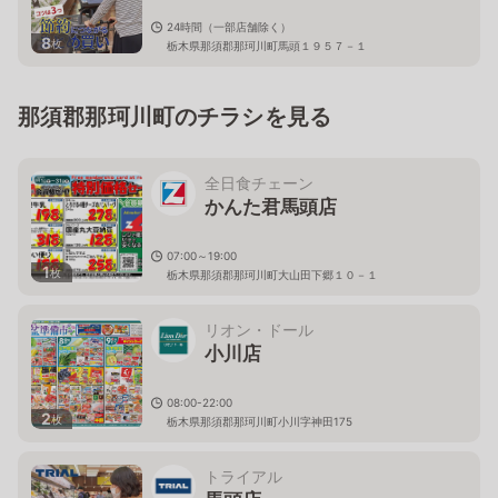
24時間（一部店舗除く）
8
枚
栃木県那須郡那珂川町馬頭１９５７－１
那須郡那珂川町のチラシを見る
全日食チェーン
かんた君馬頭店
07:00～19:00
1
枚
栃木県那須郡那珂川町大山田下郷１０－１
リオン・ドール
小川店
08:00-22:00
2
枚
栃木県那須郡那珂川町小川字神田175
トライアル