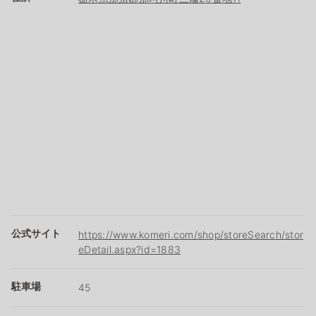
公式サイト
https://www.komeri.com/shop/storeSearch/stor
eDetail.aspx?id=1883
駐車場
45