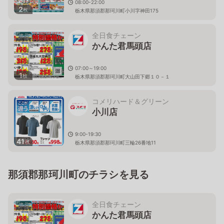
08:00-22:00
2
枚
栃木県那須郡那珂川町小川字神田175
全日食チェーン
かんた君馬頭店
07:00～19:00
1
枚
栃木県那須郡那珂川町大山田下郷１０－１
コメリハード＆グリーン
小川店
9:00-19:30
41
枚
栃木県那須郡那珂川町三輪26番地11
那須郡那珂川町のチラシを見る
全日食チェーン
かんた君馬頭店