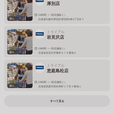
厚別店
24時間（一部店舗除く）
8
枚
北海道札幌市厚別区厚別西4条2丁目8-7
トライアル
岩見沢店
24時間（一部店舗除く）
8
枚
北海道岩見沢市東町６７８番地５
トライアル
恵庭島松店
24時間（一部店舗除く）
8
枚
北海道恵庭市島松寿町１丁目４番地１
すべて見る