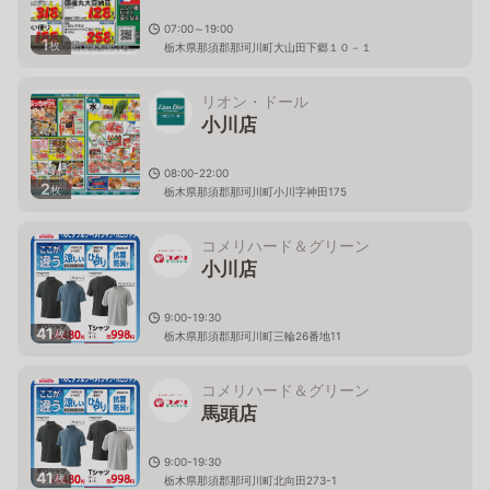
07:00～19:00
1
枚
栃木県那須郡那珂川町大山田下郷１０－１
リオン・ドール
小川店
08:00-22:00
2
枚
栃木県那須郡那珂川町小川字神田175
コメリハード＆グリーン
小川店
9:00-19:30
41
枚
栃木県那須郡那珂川町三輪26番地11
コメリハード＆グリーン
馬頭店
9:00-19:30
41
枚
栃木県那須郡那珂川町北向田273-1