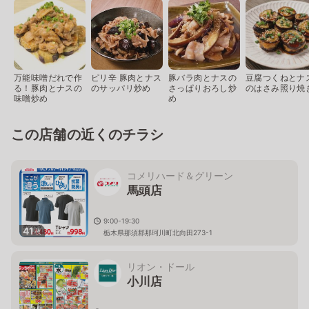
万能味噌だれで作
ピリ辛 豚肉とナス
豚バラ肉とナスの
豆腐つくねとナ
る！豚肉とナスの
のサッパリ炒め
さっぱりおろし炒
のはさみ照り焼
味噌炒め
め
この店舗の近くのチラシ
コメリハード＆グリーン
馬頭店
9:00-19:30
41
枚
栃木県那須郡那珂川町北向田273-1
リオン・ドール
小川店