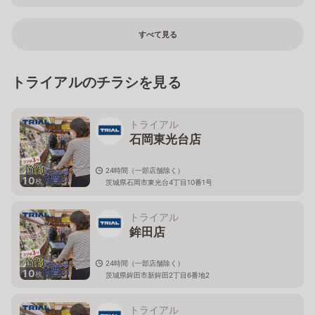
すべて見る
トライアルのチラシを見る
トライアル
石岡東光台店
24時間（一部店舗除く）
10
枚
茨城県石岡市東光台4丁目10番1号
トライアル
鉾田店
24時間（一部店舗除く）
10
枚
茨城県鉾田市新鉾田2丁目6番地2
トライアル