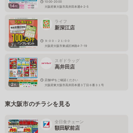
10:00-20:00
14
枚
大阪府東大阪市高井田本通4-2-5
ライフ
新深江店
９:００－２１:００
7
枚
大阪府大阪市東成区神路4-7-19
スギドラッグ
高井田店
店舗HPをご確認ください
2
枚
大阪府東大阪市高井田本通３丁目６番３１号
東大阪市のチラシを見る
全日食チェーン
額田駅前店