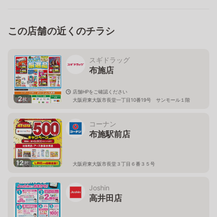
この店舗の近くのチラシ
スギドラッグ
布施店
店舗HPをご確認ください
2
枚
大阪府東大阪市長堂一丁目10番19号 サンモール１階
コーナン
布施駅前店
12
枚
大阪府東大阪市長堂３丁目６番３５号
Joshin
高井田店