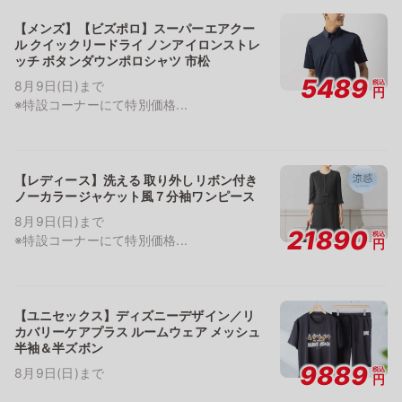
【メンズ】【ビズポロ】スーパーエアクー
ル クイックリードライ ノンアイロンストレ
ッチ ボタンダウンポロシャツ 市松
5489
税込
8月9日(日)まで
円
※特設コーナーにて特別価格...
【レディース】洗える 取り外しリボン付き
ノーカラージャケット風７分袖ワンピース
8月9日(日)まで
21890
税込
※特設コーナーにて特別価格...
円
【ユニセックス】ディズニーデザイン／リ
カバリーケアプラス ルームウェア メッシュ
半袖＆半ズボン
9889
税込
8月9日(日)まで
円