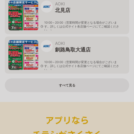
AOKI
北見店
10:00～20:00（営業時間が変更となる場合がございま
す。詳しくは公式サイト各店舗ページにてご確認くださ
7
枚
い。）
北海道北見市中央三輪2-403-2
AOKI
釧路鳥取大通店
10:00～20:00（営業時間が変更となる場合がございま
す。詳しくは公式サイト各店舗ページにてご確認くださ
7
枚
い。）
北海道釧路市鳥取大通2-6-13 アクロスプラザ鳥取大通
すべて見る