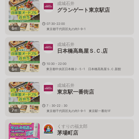
成城石井
グランゲート東京駅店
07:30-22:00
6
枚
東京都千代田区丸の内1-9-1
成城石井
日本橋高島屋Ｓ.Ｃ.店
10:30 - 22:00
6
東京都中央区日本橋２-５-1 日本橋高島屋Ｓ.Ｃ.新館
枚
B1F
成城石井
東京駅一番街店
7：30-22：30
7
枚
東京都千代田区丸の内1-9-1 東京駅一番街1F
くすりの福太郎
茅場町店