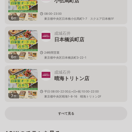
小伝馬町店
08:00-23:00
6
枚
東京都中央区日本橋小伝馬町1-7 スクエア日本橋1F
成城石井
日本橋浜町店
24時間営業
6
枚
東京都中央区日本橋浜町3-22-1
成城石井
晴海トリトン店
平日:08:00-22:00土•日•祝:10:00-22:00
7
枚
東京都中央区晴海1-8-16 晴海トリトン2F
すべて見る