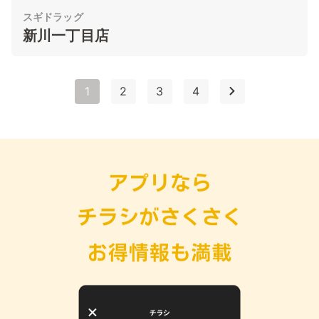
スギドラッグ
新川一丁目店
1
2
3
4