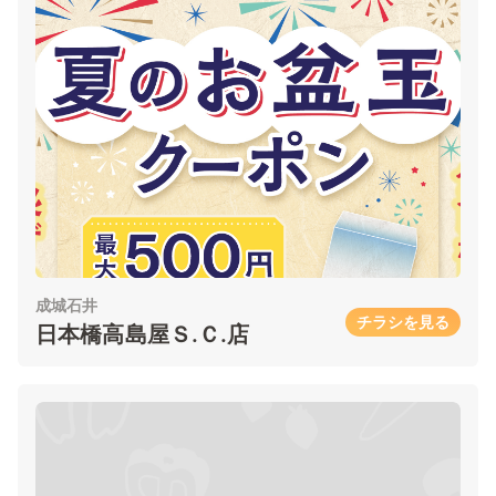
成城石井
チラシを見る
日本橋高島屋Ｓ.Ｃ.店