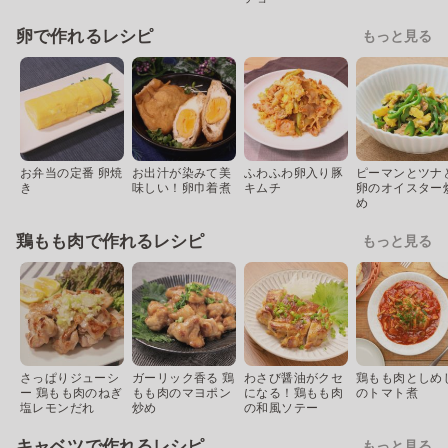
卵で作れるレシピ
もっと見る
お弁当の定番 卵焼
お出汁が染みて美
ふわふわ卵入り豚
ピーマンとツナ
き
味しい！卵巾着煮
キムチ
卵のオイスター
め
鶏もも肉で作れるレシピ
もっと見る
さっぱりジューシ
ガーリック香る 鶏
わさび醤油がクセ
鶏もも肉としめ
ー 鶏もも肉のねぎ
もも肉のマヨポン
になる！鶏もも肉
のトマト煮
塩レモンだれ
炒め
の和風ソテー
キャベツで作れるレシピ
もっと見る