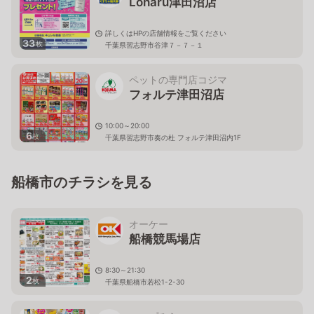
Loharu津田沼店
詳しくはHPの店舗情報をご覧ください
33
枚
千葉県習志野市谷津７－７－１
ペットの専門店コジマ
フォルテ津田沼店
10:00～20:00
6
枚
千葉県習志野市奏の杜 フォルテ津田沼内1F
船橋市のチラシを見る
オーケー
船橋競馬場店
8:30～21:30
2
枚
千葉県船橋市若松1-2-30