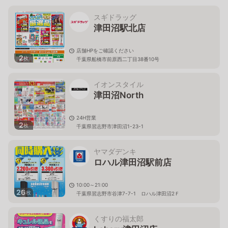
スギドラッグ
津田沼駅北店
店舗HPをご確認ください
2
枚
千葉県船橋市前原西二丁目38番10号
イオンスタイル
津田沼North
24H営業
2
枚
千葉県習志野市津田沼1-23-1
ヤマダデンキ
ロハル津田沼駅前店
10:00～21:00
26
枚
千葉県習志野市谷津7-7-1 ロハル津田沼2Ｆ
くすりの福太郎