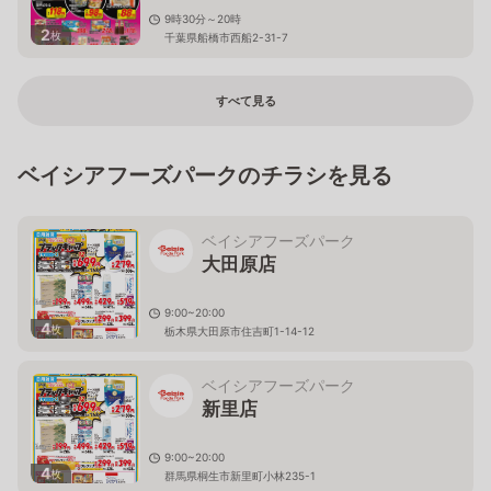
9時30分～20時
2
枚
千葉県船橋市西船2-31-7
すべて見る
ベイシアフーズパークのチラシを見る
ベイシアフーズパーク
大田原店
9:00~20:00
4
枚
栃木県大田原市住吉町1-14-12
ベイシアフーズパーク
新里店
9:00~20:00
4
枚
群馬県桐生市新里町小林235-1