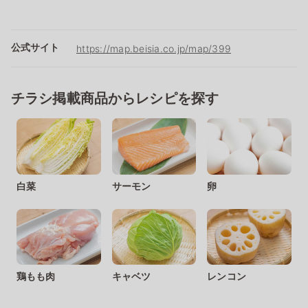
公式サイト
https://map.beisia.co.jp/map/399
チラシ掲載商品からレシピを探す
白菜
サーモン
卵
鶏もも肉
キャベツ
レンコン