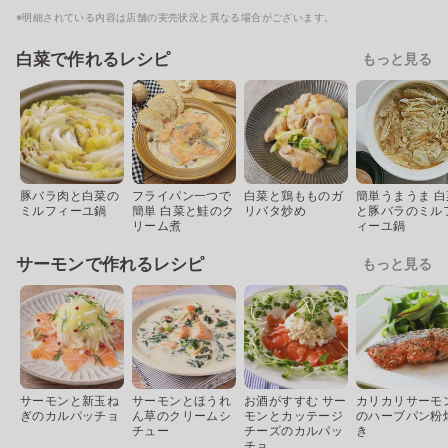
※明細されている内容は店舗の実売状況と異なる場合がございます。
白菜で作れるレシピ
もっと見る
豚バラ肉と白菜の
フライパン一つで
白菜と鶏もものガ
簡単うまうま 白
ミルフィーユ鍋
簡単 白菜と鮭のク
リバタ炒め
と豚バラのミル
リーム煮
ィーユ鍋
サーモンで作れるレシピ
もっと見る
サーモンと新玉ね
サーモンとほうれ
お酒がすすむ サー
カリカリサーモ
ぎのカルパッチョ
ん草のクリームシ
モンとカッテージ
のハーブパン粉
チュー
チーズのカルパッ
き
チョ