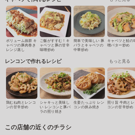
ボリューム抜群 キ
ご飯がすすむ！キ
簡単で美味しい 豚
キャベツと鮭の
ャベツの豚肉巻き
ャベツと豚の甘辛
バラとキャベツの
噌バター炒め
レンジ蒸し
味噌炒め
中華炒め
レンコンで作れるレシピ
もっと見る
鶏むね肉とレンコ
シャキっと美味し
生姜たっぷり レン
照り旨 牛肉とレ
ンの甘辛炒め
い レンコンと豚バ
コンの挟み焼き
コンの甘辛炒め
ラの照り焼き
この店舗の近くのチラシ