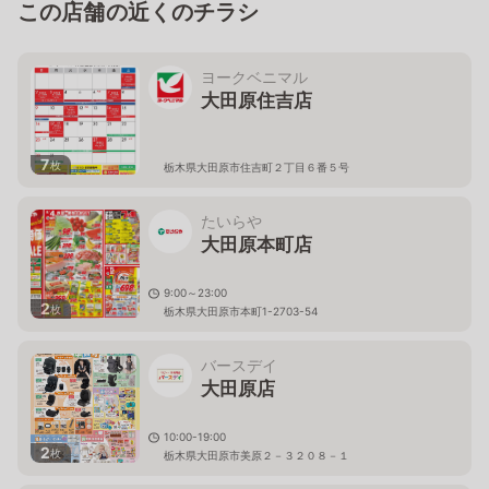
この店舗の近くのチラシ
ヨークベニマル
大田原住吉店
7
枚
栃木県大田原市住吉町２丁目６番５号
たいらや
大田原本町店
9:00～23:00
2
枚
栃木県大田原市本町1-2703-54
バースデイ
大田原店
10:00-19:00
2
枚
栃木県大田原市美原２－３２０８－１