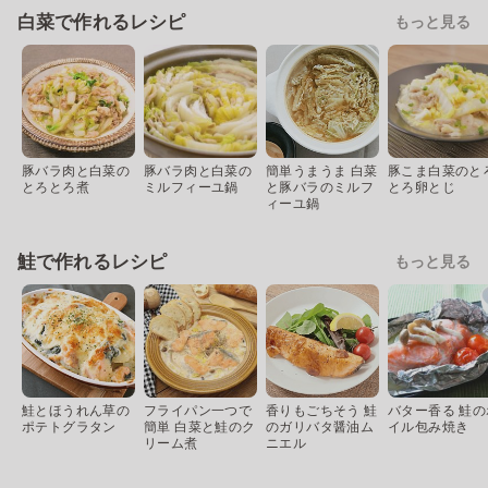
白菜で作れるレシピ
もっと見る
豚バラ肉と白菜の
豚バラ肉と白菜の
簡単うまうま 白菜
豚こま白菜のと
とろとろ煮
ミルフィーユ鍋
と豚バラのミルフ
とろ卵とじ
ィーユ鍋
鮭で作れるレシピ
もっと見る
鮭とほうれん草の
フライパン一つで
香りもごちそう 鮭
バター香る 鮭の
ポテトグラタン
簡単 白菜と鮭のク
のガリバタ醤油ム
イル包み焼き
リーム煮
ニエル