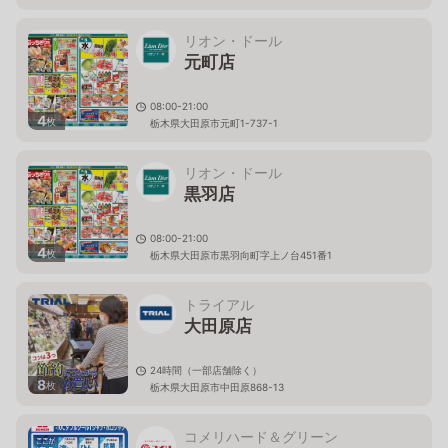
リオン・ドール
元町店
08:00-21:00
4
枚
栃木県大田原市元町1-737-1
リオン・ドール
黒羽店
08:00-21:00
4
枚
栃木県大田原市黒羽向町字上ノ台451番1
トライアル
大田原店
24時間（一部店舗除く）
8
枚
栃木県大田原市中田原868-13
コメリハード＆グリーン