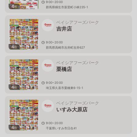
9:00~20:00
4
枚
群馬県桐生市新里町小林235-1
ベイシアフーズパーク
吉井店
9:00~20:00
4
枚
群馬県高崎市吉井町吉井627
ベイシアフーズパーク
栗橋店
9:00~20:00
4
枚
埼玉県久喜市栗橋東6-15-1
ベイシアフーズパーク
いすみ大原店
9:00~20:00
4
枚
千葉県いすみ市日在41