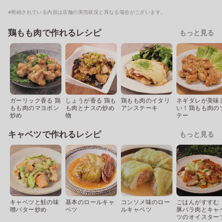
※明細されている内容は店舗の実売状況と異なる場合がございます。
鶏もも肉で作れるレシピ
もっと見る
ガーリック香る 鶏
しょうが香る 鶏も
鶏もも肉のイタリ
ネギダレが美味
もも肉のマヨポン
も肉とナスの炒め
アンステーキ
い！鶏もも肉の
炒め
物
テー
キャベツで作れるレシピ
もっと見る
キャベツと鮭の味
基本のロールキャ
コンソメ味のロー
ごはんがすすむ
噌バター炒め
ベツ
ルキャベツ
豚バラ肉とキャ
ツのオイスター