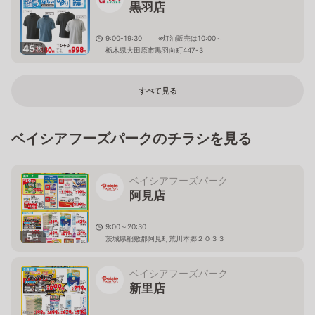
黒羽店
9:00-19:30 ※灯油販売は10:00～
45
枚
栃木県大田原市黒羽向町447-3
すべて見る
ベイシアフーズパークのチラシを見る
ベイシアフーズパーク
阿見店
9:00～20:30
5
枚
茨城県稲敷郡阿見町荒川本郷２０３３
ベイシアフーズパーク
新里店