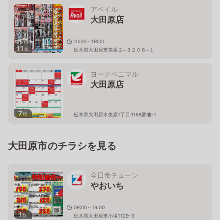
アベイル
大田原店
10:00～19:00
11
枚
栃木県大田原市美原２−３２０８−１
ヨークベニマル
大田原店
7
枚
栃木県大田原市美原1丁目3168番地-1
大田原市のチラシを見る
全日食チェーン
やおいち
09:00～19:00
1
枚
栃木県大田原市小滝1129-3