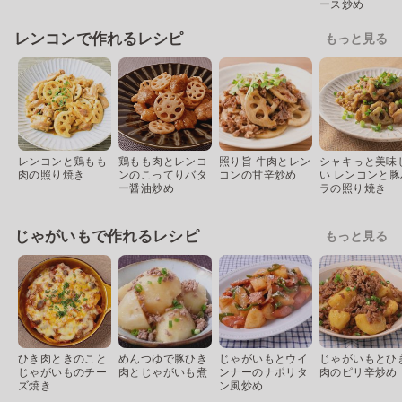
ース炒め
レンコンで作れるレシピ
もっと見る
レンコンと鶏もも
鶏もも肉とレンコ
照り旨 牛肉とレン
シャキっと美味
肉の照り焼き
ンのこってりバタ
コンの甘辛炒め
い レンコンと豚
ー醤油炒め
ラの照り焼き
じゃがいもで作れるレシピ
もっと見る
ひき肉ときのこと
めんつゆで豚ひき
じゃがいもとウイ
じゃがいもとひ
じゃがいものチー
肉とじゃがいも煮
ンナーのナポリタ
肉のピリ辛炒め
ズ焼き
ン風炒め