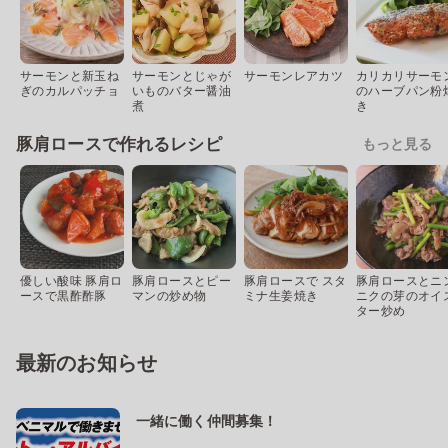
サーモンと新玉ね
サーモンとじゃが
サーモンレアカツ
カリカリサーモ
ぎのカルパッチョ
いものバター醤油
のハーブパン粉
煮
き
豚肩ロースで作れるレシピ
もっと見る
優しい酸味 豚肩ロ
豚肩ロースとピー
豚肩ロースで スタ
豚肩ロースとニ
ースで黒酢酢豚
マンの炒め物
ミナ生姜焼き
ニクの芽のオイ
ター炒め
最新のお知らせ
一緒に働く仲間募集！