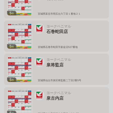
5
枚
宮城県富谷市明石台六丁目１番地２１
ヨークベニマル
石巻蛇田店
5
枚
宮城県石巻市蛇田字新金沼527番地
ヨークベニマル
泉将監店
5
枚
宮城県仙台市泉区将監殿二丁目2番5号
ヨークベニマル
泉古内店
5