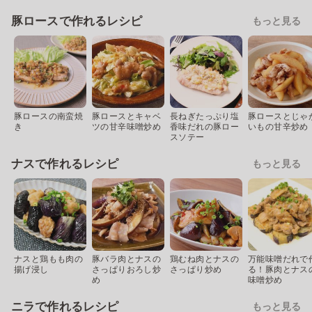
豚ロースで作れるレシピ
もっと見る
豚ロースの南蛮焼
豚ロースとキャベ
長ねぎたっぷり塩
豚ロースとじゃ
き
ツの甘辛味噌炒め
香味だれの豚ロー
いもの甘辛炒め
スソテー
ナスで作れるレシピ
もっと見る
ナスと鶏もも肉の
豚バラ肉とナスの
鶏むね肉とナスの
万能味噌だれで
揚げ浸し
さっぱりおろし炒
さっぱり炒め
る！豚肉とナス
め
味噌炒め
ニラで作れるレシピ
もっと見る