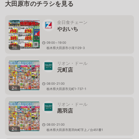
大田原市のチラシを見る
全日食チェーン
やおいち
09:00～19:00
1
枚
栃木県大田原市小滝1129-3
リオン・ドール
元町店
08:00-21:00
2
枚
栃木県大田原市元町1-737-1
リオン・ドール
黒羽店
08:00-21:00
2
枚
栃木県大田原市黒羽向町字上ノ台451番1