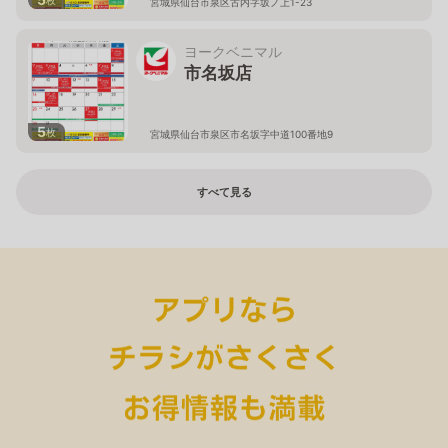
枚
宮城県仙台市泉区古内字坂ノ上1-23
ヨークベニマル
市名坂店
5
枚
宮城県仙台市泉区市名坂字中道100番地9
すべて見る