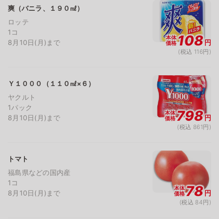
爽（バニラ、１９０㎖）
ロッテ
1コ
108
本体
8月10日(月)まで
円
価格
(税込 116円)
Ｙ１０００（１１０㎖×６）
ヤクルト
1パック
798
本体
8月10日(月)まで
円
価格
(税込 861円)
トマト
福島県などの国内産
1コ
78
本体
8月10日(月)まで
円
価格
(税込 84円)