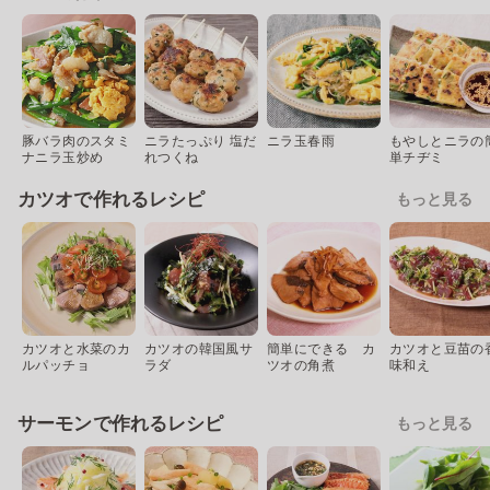
豚バラ肉のスタミ
ニラたっぷり 塩だ
ニラ玉春雨
もやしとニラの
ナニラ玉炒め
れつくね
単チヂミ
カツオで作れるレシピ
もっと見る
カツオと水菜のカ
カツオの韓国風サ
簡単にできる カ
カツオと豆苗の
ルパッチョ
ラダ
ツオの角煮
味和え
サーモンで作れるレシピ
もっと見る