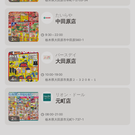
栃木県大田原市本町1-2703-54
たいらや
中田原店
9:30～22:00
2
枚
栃木県大田原市中田原560-1
バースデイ
大田原店
10:00-19:00
4
枚
栃木県大田原市美原２－３２０８－１
リオン・ドール
元町店
08:00-21:00
2
枚
栃木県大田原市元町1-737-1