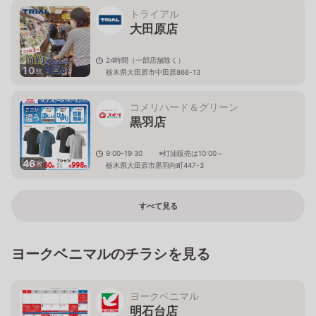
トライアル
大田原店
24時間（一部店舗除く）
10
枚
栃木県大田原市中田原868-13
コメリハード＆グリーン
黒羽店
9:00-19:30 ※灯油販売は10:00～
46
枚
栃木県大田原市黒羽向町447-3
すべて見る
ヨークベニマルのチラシを見る
ヨークベニマル
明石台店