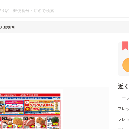
ク 倉賀野店
近
コー
フレッ
フレッ