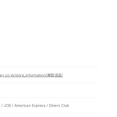
ay.co.jp/store_information/津田沼店/
 / JCB / American Express / Diners Club