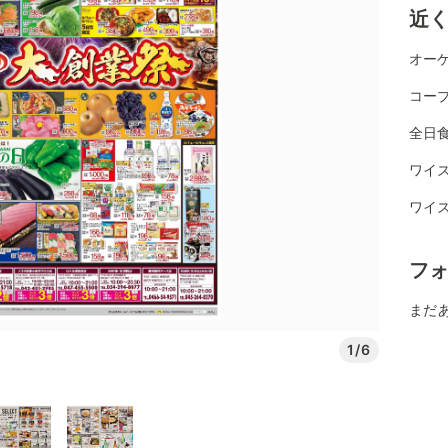
近
オーケ
コー
全日
ワイズ
ワイ
フ
まだ
1/6