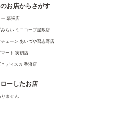
くのお店からさがす
ー 幕張店
プみらい ミニコープ屋敷店
食チェーン あいづや習志野店
マート 実籾店
ズ＊ディスカ 香澄店
ォローしたお店
ありません