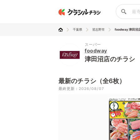
千葉県
習志野市
foodway 津田沼
スーパー
foodway
津田沼店のチラシ
最新のチラシ（全6枚）
最終更新：2026/08/07