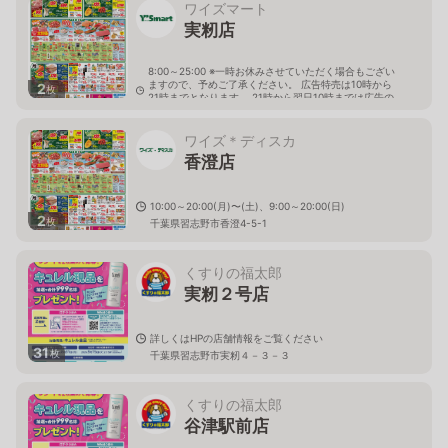
ワイズマート
実籾店
8:00～25:00 ※一時お休みさせていただく場合もござい
ますので、予めご了承ください。 広告特売は10時から
2
枚
21時までとなります。 21時から翌日10時までは広告の
価格と異なる場合がございます。
千葉県習志野市実籾5-2-1
ワイズ＊ディスカ
香澄店
10:00～20:00(月)〜(土)、9:00～20:00(日)
2
枚
千葉県習志野市香澄4-5-1
くすりの福太郎
実籾２号店
詳しくはHPの店舗情報をご覧ください
31
枚
千葉県習志野市実籾４－３－３
くすりの福太郎
谷津駅前店