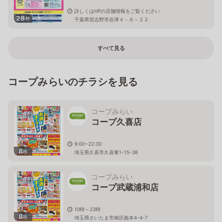
詳しくはHPの店舗情報をご覧ください
28
枚
千葉県習志野市谷津４－６－２２
すべて見る
コープみらいのチラシを見る
コープみらい
コープ久喜店
9:00~22:30
8
枚
埼玉県久喜市久喜東1-15-38
コープみらい
コープ武蔵浦和店
10時～23時
8
枚
埼玉県さいたま市南区曲本4-4-7