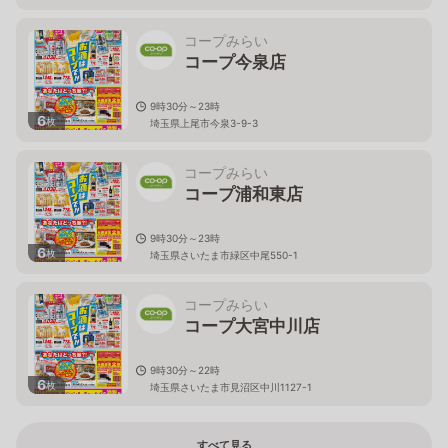
コープみらい
コープ今泉店
9時30分～23時
6
枚
埼玉県上尾市今泉3-9-3
コープみらい
コープ浦和東店
9時30分～23時
6
枚
埼玉県さいたま市緑区中尾550-1
コープみらい
コープ大宮中川店
9時30分～22時
6
枚
埼玉県さいたま市見沼区中川1127-1
すべて見る