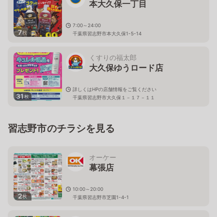
本大久保一丁目
7:00～24:00
7
枚
千葉県習志野市本大久保1-5-14
くすりの福太郎
大久保ゆうロード店
詳しくはHPの店舗情報をご覧ください
31
枚
千葉県習志野市大久保１－１７－１１
習志野市のチラシを見る
オーケー
幕張店
10:00～20:00
2
枚
千葉県習志野市芝園1-4-1