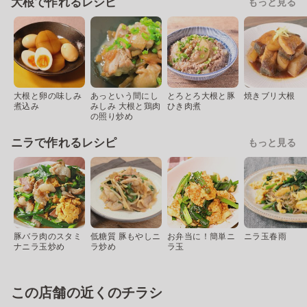
大根で作れるレシピ
もっと見る
大根と卵の味しみ
あっという間にし
とろとろ大根と豚
焼きブリ大根
煮込み
みしみ 大根と鶏肉
ひき肉煮
の照り炒め
ニラで作れるレシピ
もっと見る
豚バラ肉のスタミ
低糖質 豚もやしニ
お弁当に！簡単ニ
ニラ玉春雨
ナニラ玉炒め
ラ炒め
ラ玉
この店舗の近くのチラシ