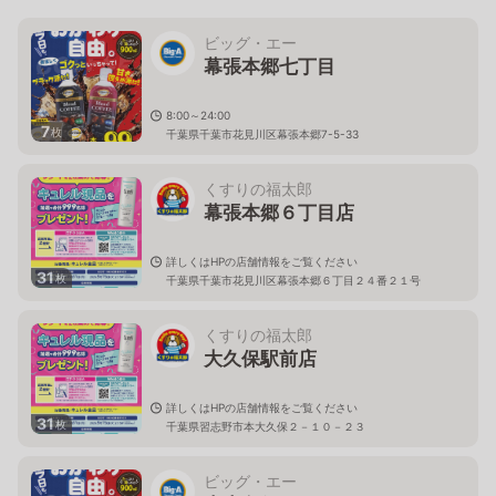
ビッグ・エー
幕張本郷七丁目
8:00～24:00
7
枚
千葉県千葉市花見川区幕張本郷7-5-33
くすりの福太郎
幕張本郷６丁目店
詳しくはHPの店舗情報をご覧ください
31
枚
千葉県千葉市花見川区幕張本郷６丁目２４番２１号
くすりの福太郎
大久保駅前店
詳しくはHPの店舗情報をご覧ください
31
枚
千葉県習志野市本大久保２－１０－２３
ビッグ・エー