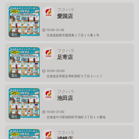
フクハラ
愛国店
10:00-21:45
6
枚
北海道釧路市愛国東１丁目１０番１号
フクハラ
足寄店
10:00-20:00
6
枚
北海道足寄郡足寄町西町５丁目２―１７
フクハラ
池田店
10:00-21:00
6
枚
北海道中川郡池田町字旭町３丁目１４番地
フクハラ