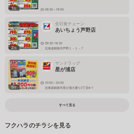
1
枚
09:30～19:00
北海道釧路市住吉２丁目４番１号
全日食チェーン
あいちょう芦野店
09:30-18:30
2
枚
北海道釧路市芦野１－１－７
サンドラッグ
星が浦店
10:00～20:00
5
枚
北海道釧路市星が浦大通り2丁目6-1
すべて見る
フクハラのチラシを見る