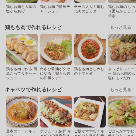
鶏むね肉と大葉の
鶏むね肉で簡単チ
チーズ入り！鶏む
鶏むね肉の しっ
塩からあげ
ャーシュー
ね肉のピカタ
り柔らかしょう
焼き
鶏もも肉で作れるレシピ
もっと見る
鶏もも肉で作る 簡
わさび醤油がクセ
鶏もも肉としめじ
さっぱりジュー
単こってりチャー
になる！鶏もも肉
のトマト煮
ー 鶏もも肉のね
シュー
の和風ソテー
塩レモンだれ
キャベツで作れるレシピ
もっと見る
基本のロールキャ
ボリューム抜群 キ
ご飯がすすむ！キ
ごはんがすすむ
ベツ
ャベツの豚肉巻き
ャベツと豚の甘辛
チキンとキャベ