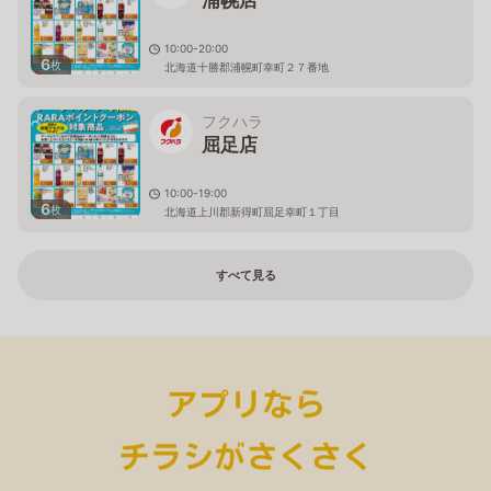
浦幌店
10:00-20:00
6
枚
北海道十勝郡浦幌町幸町２７番地
フクハラ
屈足店
10:00-19:00
6
枚
北海道上川郡新得町屈足幸町１丁目
すべて見る