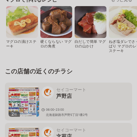
マグロの漬けステ
硬くならない マグ
白だしで簡単 マグ
ねぎ塩ダレでさ
ーキ
ロの角煮
ロの山かけ
ぱり マグロのレ
ステーキ
この店舗の近くのチラシ
セイコーマート
芦野店
06:00-23:00
2
枚
北海道釧路市芦野5丁目1番2号
セイコーマート
文苑店