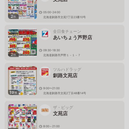
05:00-24:00
2
枚
北海道釧路市文苑1丁目23番10号
全日食チェーン
あいちょう芦野店
09:30-18:30
2
枚
北海道釧路市芦野１－１－７
ツルハドラッグ
釧路文苑店
9:00〜21:00
19
枚
北海道釧路市文苑2丁目48番14号
ザ・ビッグ
文苑店
8:00～21:00