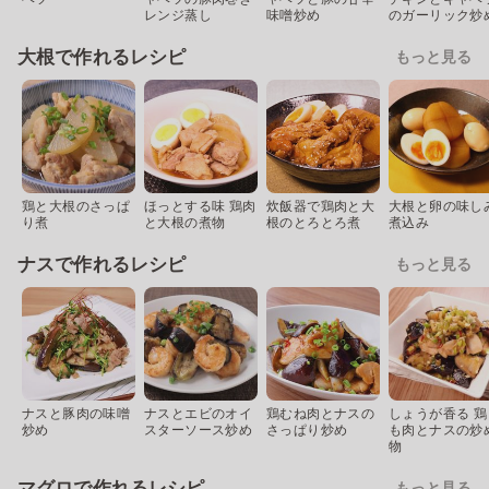
レンジ蒸し
味噌炒め
のガーリック炒
大根で作れるレシピ
もっと見る
鶏と大根のさっぱ
ほっとする味 鶏肉
炊飯器で鶏肉と大
大根と卵の味し
り煮
と大根の煮物
根のとろとろ煮
煮込み
ナスで作れるレシピ
もっと見る
ナスと豚肉の味噌
ナスとエビのオイ
鶏むね肉とナスの
しょうが香る 鶏
炒め
スターソース炒め
さっぱり炒め
も肉とナスの炒
物
マグロで作れるレシピ
もっと見る