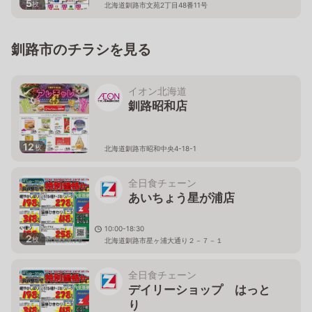
5
枚
北海道釧路市文苑2丁目48番11号
釧路市のチラシを見る
イオン北海道
釧路昭和店
12
枚
北海道釧路市昭和中央4-18-1
全日食チェーン
あいちょう星が浦店
10:00-18:30
2
枚
北海道釧路市星ヶ浦大通り２－７－１
全日食チェーン
デイリーショップ はっと
り