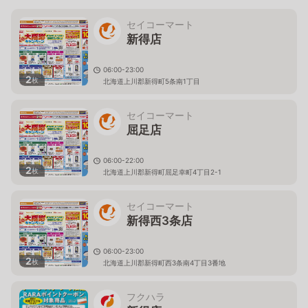
セイコーマート
新得店
06:00-23:00
2
枚
北海道上川郡新得町5条南1丁目
セイコーマート
屈足店
06:00-22:00
2
枚
北海道上川郡新得町屈足幸町4丁目2-1
セイコーマート
新得西3条店
06:00-23:00
2
枚
北海道上川郡新得町西3条南4丁目3番地
フクハラ