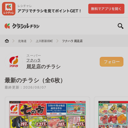
北海道
上川郡新得町
フクハラ 屈足店
スーパー
フクハラ
フォロー
屈足店のチラシ
最新のチラシ（全6枚）
最終更新：2026/08/07