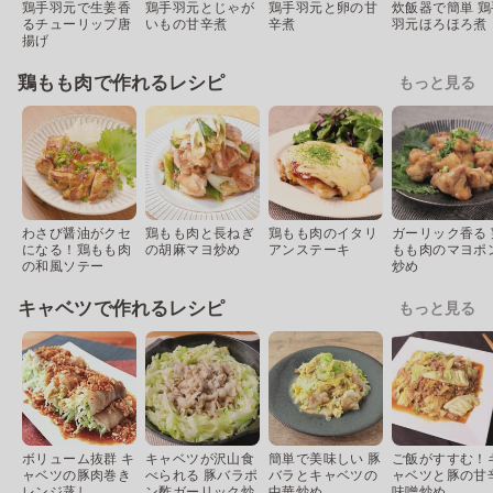
鶏手羽元で生姜香
鶏手羽元とじゃが
鶏手羽元と卵の甘
炊飯器で簡単 鶏
るチューリップ唐
いもの甘辛煮
辛煮
羽元ほろほろ煮
揚げ
鶏もも肉で作れるレシピ
もっと見る
わさび醤油がクセ
鶏もも肉と長ねぎ
鶏もも肉のイタリ
ガーリック香る 
になる！鶏もも肉
の胡麻マヨ炒め
アンステーキ
もも肉のマヨポ
の和風ソテー
炒め
キャベツで作れるレシピ
もっと見る
ボリューム抜群 キ
キャベツが沢山食
簡単で美味しい 豚
ご飯がすすむ！
ャベツの豚肉巻き
べられる 豚バラポ
バラとキャベツの
ャベツと豚の甘
レンジ蒸し
ン酢ガーリック炒
中華炒め
味噌炒め