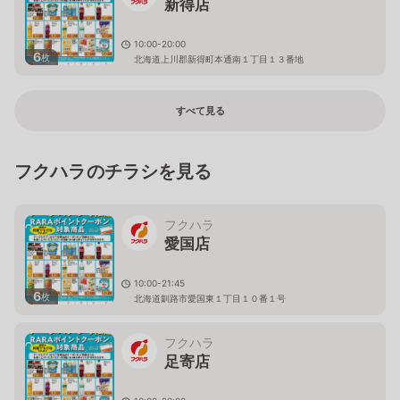
新得店
10:00-20:00
6
枚
北海道上川郡新得町本通南１丁目１３番地
すべて見る
フクハラのチラシを見る
フクハラ
愛国店
10:00-21:45
6
枚
北海道釧路市愛国東１丁目１０番１号
フクハラ
足寄店