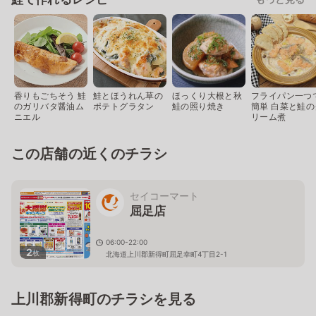
香りもごちそう 鮭
鮭とほうれん草の
ほっくり大根と秋
フライパン一つ
のガリバタ醤油ム
ポテトグラタン
鮭の照り焼き
簡単 白菜と鮭の
ニエル
リーム煮
この店舗の近くのチラシ
セイコーマート
屈足店
06:00-22:00
2
枚
北海道上川郡新得町屈足幸町4丁目2-1
上川郡新得町のチラシを見る