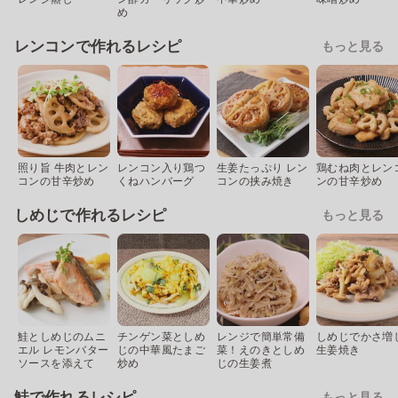
め
レンコンで作れるレシピ
もっと見る
照り旨 牛肉とレン
レンコン入り鶏つ
生姜たっぷり レン
鶏むね肉とレン
コンの甘辛炒め
くねハンバーグ
コンの挟み焼き
ンの甘辛炒め
しめじで作れるレシピ
もっと見る
鮭としめじのムニ
チンゲン菜としめ
レンジで簡単常備
しめじでかさ増
エル レモンバター
じの中華風たまご
菜！えのきとしめ
生姜焼き
ソースを添えて
炒め
じの生姜煮
鮭で作れるレシピ
もっと見る