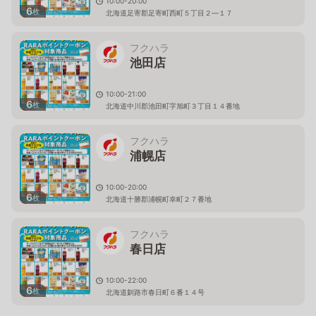
10:00-20:00
6
枚
北海道足寄郡足寄町西町５丁目２―１７
フクハラ
池田店
10:00-21:00
6
枚
北海道中川郡池田町字旭町３丁目１４番地
フクハラ
浦幌店
10:00-20:00
6
枚
北海道十勝郡浦幌町幸町２７番地
フクハラ
春日店
10:00-22:00
6
枚
北海道釧路市春日町６番１４号