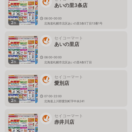
あいの里3条店
06:00-00:00
2
枚
北海道札幌市北区あいの里3条5丁目13番1号
セイコーマート
あいの里店
06:00-00:00
2
枚
北海道札幌市北区あいの里4条5丁目
セイコーマート
愛別店
07:00-22:00
2
枚
北海道上川郡愛別町字中央241
セイコーマート
赤井川店