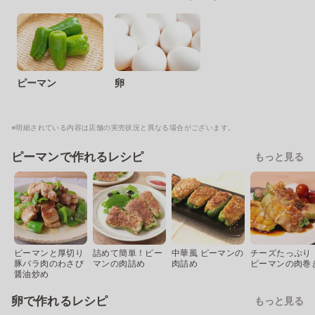
ピーマン
卵
※明細されている内容は店舗の実売状況と異なる場合がございます。
ピーマンで作れるレシピ
もっと見る
ピーマンと厚切り
詰めて簡単！ピー
中華風 ピーマンの
チーズたっぷり
豚バラ肉のわさび
マンの肉詰め
肉詰め
ピーマンの肉巻
醤油炒め
卵で作れるレシピ
もっと見る