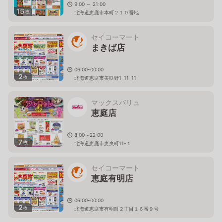
9:00 ～ 21:00
15
枚
北海道恵庭市本町２１０番地
セイコーマート
まきば店
06:00-00:00
2
枚
北海道恵庭市美咲野1-11-11
マックスバリュ
恵庭店
8:00～22:00
7
枚
北海道恵庭市恵央町11-１
セイコーマート
恵庭有明店
06:00-00:00
2
枚
北海道恵庭市有明町２丁目１６番９号