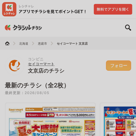
北海道
恵庭市
セイコーマート 文京店
コンビニ
セイコーマート
フォロー
文京店のチラシ
最新のチラシ（全2枚）
最終更新：2026/08/05