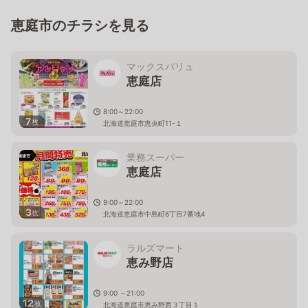
恵庭市のチラシを見る
マックスバリュ
恵庭店
8:00～22:00
7
枚
北海道恵庭市恵央町11-１
業務スーパー
恵庭店
9:00～22:00
3
枚
北海道恵庭市中島町6丁目7番地4
ラルズマート
恵み野店
9:00 ～21:00
12
枚
北海道恵庭市恵み野西３丁目１