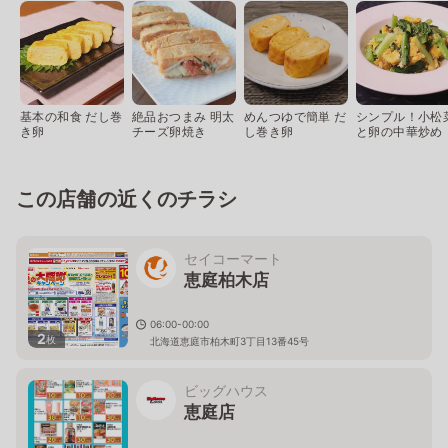
基本の和食 だし巻
絶品おつまみ 明太
めんつゆで簡単 だ
シンプル！小松
き卵
チーズ卵焼き
し巻き卵
と卵の中華炒め
この店舗の近くのチラシ
セイコーマート
恵庭柏木店
06:00-00:00
2
枚
北海道恵庭市柏木町3丁目13番45号
ビッグハウス
恵庭店