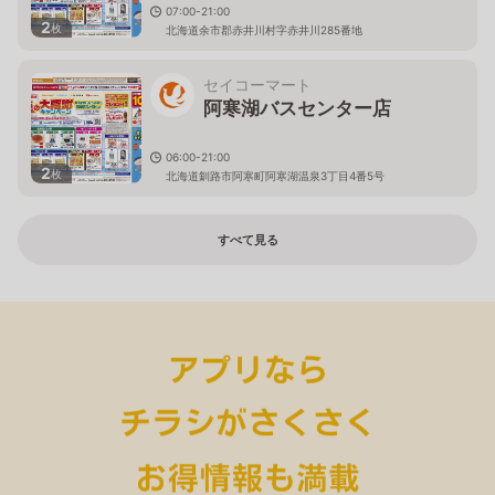
07:00-21:00
2
枚
北海道余市郡赤井川村字赤井川285番地
セイコーマート
阿寒湖バスセンター店
06:00-21:00
2
枚
北海道釧路市阿寒町阿寒湖温泉3丁目4番5号
すべて見る