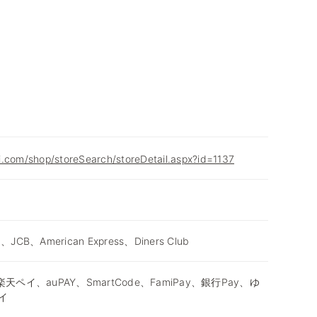
i.com/shop/storeSearch/storeDetail.aspx?id=1137
d、JCB、American Express、Diners Club
天ペイ、auPAY、SmartCode、FamiPay、銀行Pay、ゆ
イ