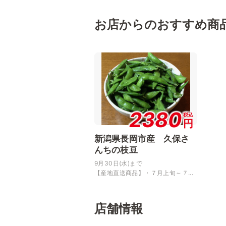
お店からのおすすめ商
2380
税込
円
新潟県長岡市産 久保さ
んちの枝豆
9月30日(水)まで
【産地直送商品】・７月上旬～７...
店舗情報