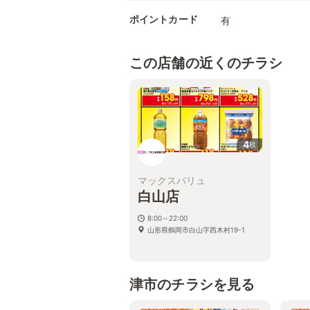
ポイントカード
有
この店舗の近くのチラシ
4
枚
マックスバリュ
白山店
8:00～22:00
山形県鶴岡市白山字西木村19-1
津市のチラシを見る