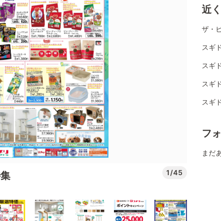
近
ザ・
スギド
スギ
スギ
スギ
フ
まだ
1/45
特集