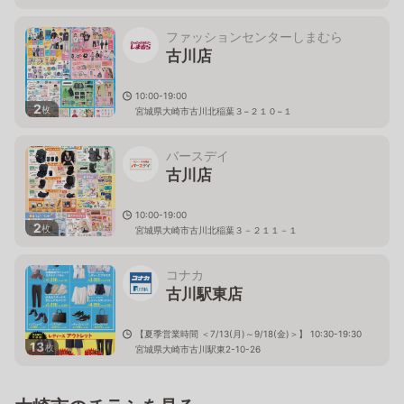
ファッションセンターしまむら
古川店
10:00-19:00
2
枚
宮城県大崎市古川北稲葉３−２１０−１
バースデイ
古川店
10:00-19:00
2
枚
宮城県大崎市古川北稲葉３－２１１－１
コナカ
古川駅東店
【夏季営業時間 ＜7/13(月)～9/18(金)＞】 10:30-19:30
13
枚
宮城県大崎市古川駅東2-10-26