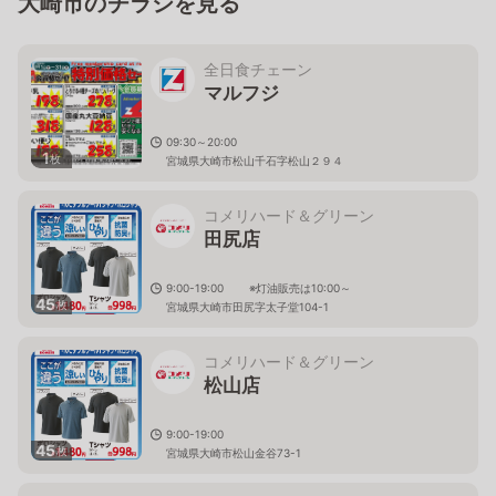
大崎市のチラシを見る
全日食チェーン
マルフジ
09:30～20:00
1
枚
宮城県大崎市松山千石字松山２９４
コメリハード＆グリーン
田尻店
9:00-19:00 ※灯油販売は10:00～
45
枚
宮城県大崎市田尻字太子堂104-1
コメリハード＆グリーン
松山店
9:00-19:00
45
枚
宮城県大崎市松山金谷73-1