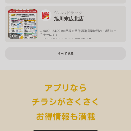
ツルハドラッグ
旭川末広北店
9:00～24:00 ※自己採血受付:調剤営業時間内・調剤コー
ナーにて！
20
枚
北海道旭川市末広1条10丁目1番20号
すべて見る