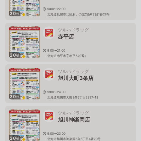
9:00〜22:00
20
枚
北海道札幌市北区あいの里2条6丁目1番28号
ツルハドラッグ
赤平店
9:00〜21:00
20
枚
北海道赤平市字赤平540番1
ツルハドラッグ
旭川大町3条店
9:00〜24:00
20
枚
北海道旭川市大町3条5丁目2397-18
ツルハドラッグ
旭川神楽岡店
9:00〜23:00
20
枚
北海道旭川市神楽岡5条6丁目4番20号