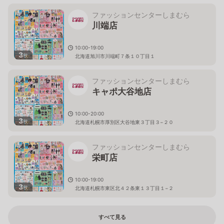
ファッションセンターしまむら
川端店
10:00-19:00
3
枚
北海道旭川市川端町７条１０丁目１
ファッションセンターしまむら
キャポ大谷地店
10:00-20:00
3
枚
北海道札幌市厚別区大谷地東３丁目３−２０
ファッションセンターしまむら
栄町店
10:00-19:00
3
枚
北海道札幌市東区北４２条東１３丁目１−２
すべて見る