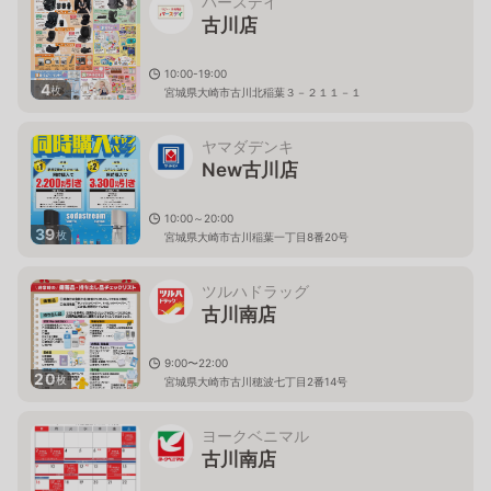
バースデイ
古川店
10:00-19:00
4
枚
宮城県大崎市古川北稲葉３－２１１－１
ヤマダデンキ
New古川店
10:00～20:00
39
枚
宮城県大崎市古川稲葉一丁目8番20号
ツルハドラッグ
古川南店
9:00〜22:00
20
枚
宮城県大崎市古川穂波七丁目2番14号
ヨークベニマル
古川南店