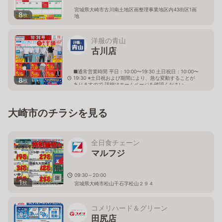
宮城県大崎市古川南土地区画整理事業地区内43街区1画
8
枚
地
洋服の青山
古川店
■通常営業時間 平日：10:00〜19:30 土日祝日：10:00〜
19:30 ※土日祝および期間により、急な変動することが
8
枚
ありますので 詳細はホームページを確認ください
宮城県大崎市古川穂波六丁目30番16号
大崎市のチラシを見る
全日食チェーン
マルフジ
09:30～20:00
1
枚
宮城県大崎市松山千石字松山２９４
コメリハード＆グリーン
田尻店