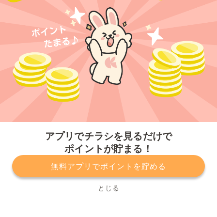
今すぐアプリをダウンロードする
アプリでチラシを見るだけで
ポイントが貯まる！
無料アプリでポイントを貯める
プライバシーポリシー
利用規約
運営会社
サービスに関してのお問い合わせ
チラシ掲載をお考えの方
とじる
Copyright© Kurashiru, Inc. All Rights Reserved.