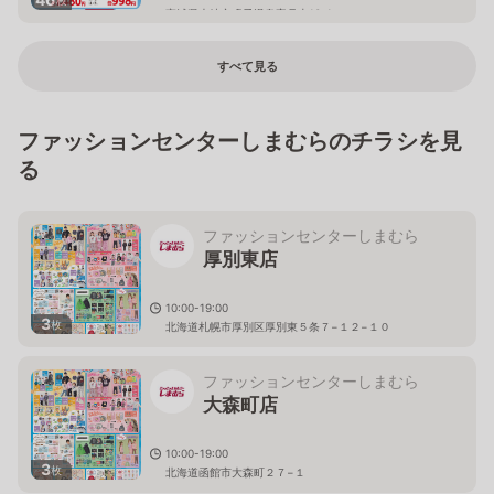
宮城県大崎市鳴子温泉字月山13-1
すべて見る
ファッションセンターしまむらのチラシを見
る
ファッションセンターしまむら
厚別東店
10:00-19:00
3
枚
北海道札幌市厚別区厚別東５条７−１２−１０
ファッションセンターしまむら
大森町店
10:00-19:00
3
枚
北海道函館市大森町２７−１