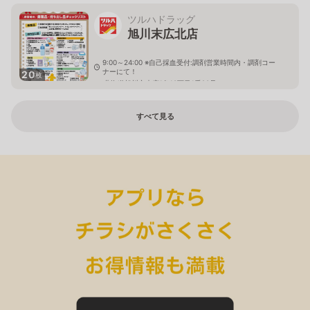
ツルハドラッグ
旭川末広北店
9:00～24:00 ※自己採血受付:調剤営業時間内・調剤コー
ナーにて！
20
枚
北海道旭川市末広1条10丁目1番20号
すべて見る