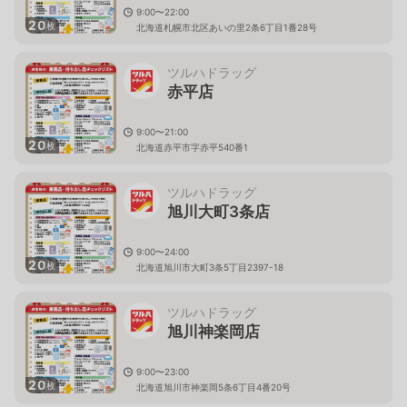
9:00〜22:00
20
枚
北海道札幌市北区あいの里2条6丁目1番28号
ツルハドラッグ
赤平店
9:00〜21:00
20
枚
北海道赤平市字赤平540番1
ツルハドラッグ
旭川大町3条店
9:00〜24:00
20
枚
北海道旭川市大町3条5丁目2397-18
ツルハドラッグ
旭川神楽岡店
9:00〜23:00
20
枚
北海道旭川市神楽岡5条6丁目4番20号