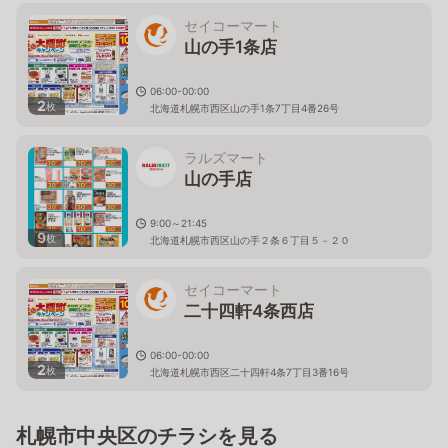
セイコーマート
山の手1条店
06:00-00:00
2
枚
北海道札幌市西区山の手1条7丁目4番26号
ラルズマート
山の手店
9:00～21:45
9
枚
北海道札幌市西区山の手２条６丁目５－２０
セイコーマート
二十四軒4条西店
06:00-00:00
2
枚
北海道札幌市西区二十四軒4条7丁目3番16号
札幌市中央区のチラシを見る