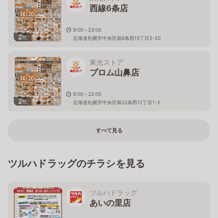
西線6条店
9:00～23:00
2
枚
北海道札幌市中央区南6条西15丁目2-20
東光ストア
プロム山鼻店
9:00～22:00
2
枚
北海道札幌市中央区南22条西12丁目1-2
すべて見る
ツルハドラッグのチラシを見る
ツルハドラッグ
あいの里店