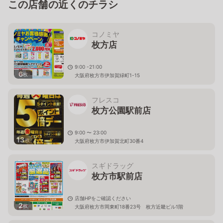
この店舗の近くのチラシ
コノミヤ
枚方店
9:00 -21:00
6
枚
大阪府枚方市伊加賀緑町1-15
フレスコ
枚方公園駅前店
9:00 〜 23:00
13
枚
大阪府枚方市伊加賀北町30番4
スギドラッグ
枚方市駅前店
店舗HPをご確認ください
2
枚
大阪府枚方市岡東町18番23号 枚方近畿ビル1階