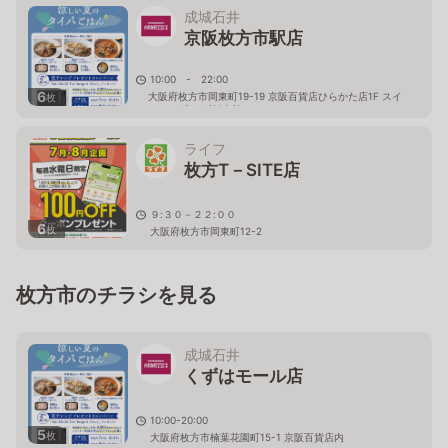
成城石井
京阪枚方市駅店
10:00 - 22:00
6
大阪府枚方市岡東町19-19 京阪百貨店ひらかた店1F スイ
枚
ーツ＆ギフト館(東館
ライフ
枚方T－SITE店
９:３０－２２:００
6
枚
大阪府枚方市岡東町12-2
枚方市のチラシを見る
成城石井
くずはモール店
10:00-20:00
5
枚
大阪府枚方市楠葉花園町15-1 京阪百貨店内