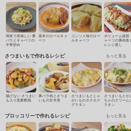
簡単で美味しい 豚
基本のロールキャ
コンソメ味のロー
ボリューム抜群 
バラとキャベツの
ベツ
ルキャベツ
ャベツの豚肉巻
中華炒め
レンジ蒸し
さつまいもで作れるレシピ
もっと見る
揚げない さつまい
豚バラ肉とさつま
さつまいもとじゃ
さつまいもとか
も入り黒酢酢鶏
いもの甘辛煮
がいものホクホク
ちゃのクリーム
グラタン
ラタン
ブロッコリーで作れるレシピ
もっと見る