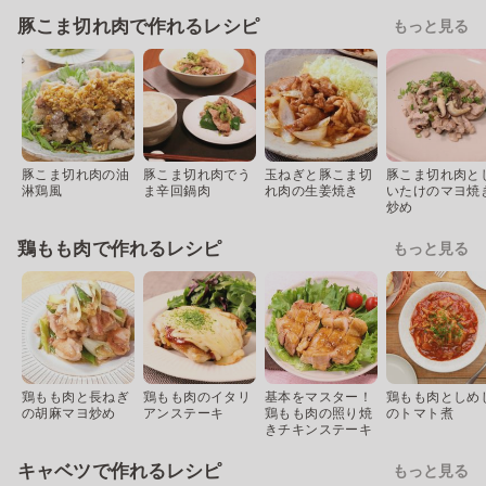
豚こま切れ肉で作れるレシピ
もっと見る
豚こま切れ肉の油
豚こま切れ肉でう
玉ねぎと豚こま切
豚こま切れ肉と
淋鶏風
ま辛回鍋肉
れ肉の生姜焼き
いたけのマヨ焼
炒め
鶏もも肉で作れるレシピ
もっと見る
鶏もも肉と長ねぎ
鶏もも肉のイタリ
基本をマスター！
鶏もも肉としめ
の胡麻マヨ炒め
アンステーキ
鶏もも肉の照り焼
のトマト煮
きチキンステーキ
キャベツで作れるレシピ
もっと見る