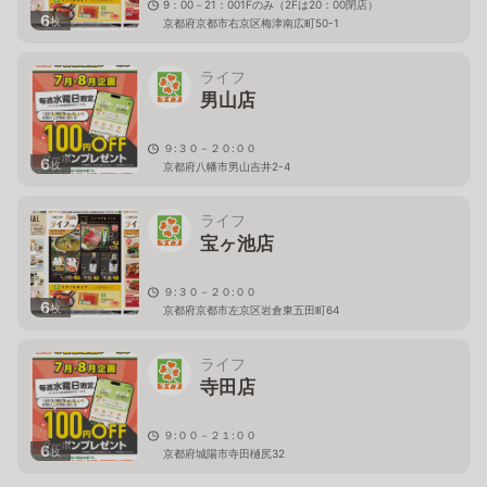
9：00－21：001Fのみ（2Fは20：00閉店）
6
枚
京都府京都市右京区梅津南広町50-1
ライフ
男山店
９:３０－２０:００
6
枚
京都府八幡市男山吉井2-4
ライフ
宝ヶ池店
９:３０－２０:００
6
枚
京都府京都市左京区岩倉東五田町64
ライフ
寺田店
９:００－２１:００
6
枚
京都府城陽市寺田樋尻32