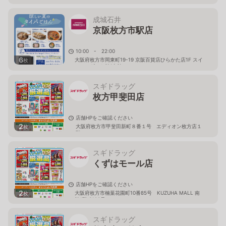
成城石井
京阪枚方市駅店
10:00 - 22:00
6
大阪府枚方市岡東町19-19 京阪百貨店ひらかた店1F スイ
枚
ーツ＆ギフト館(東館
スギドラッグ
枚方甲斐田店
店舗HPをご確認ください
2
大阪府枚方市甲斐田新町８番１号 エディオン枚方店１
枚
階
スギドラッグ
くずはモール店
店舗HPをご確認ください
2
大阪府枚方市楠葉花園町10番85号 KUZUHA MALL 南
枚
館1階 S103号
スギドラッグ