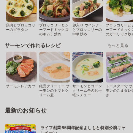
鶏肉とブロッコリ
ブロッコリーとシ
卵入り ウインナー
ブロッコリーと
ーのグラタン
ーフードミックス
とブロッコリーの
ーフードミック
のキムチ炒め
中華炒め
のガーリック炒
サーモンで作れるレシピ
もっと見る
サーモンレアカツ
絶品クリーミー サ
サーモンとコーン
トースターで サ
ーモンのトマトク
クリーム缶のお手
モンのごまダレ
リーム煮
軽シチュー
き
最新のお知らせ
ライフ創業65周年記念よしもと特別公演キャ
ンペーン