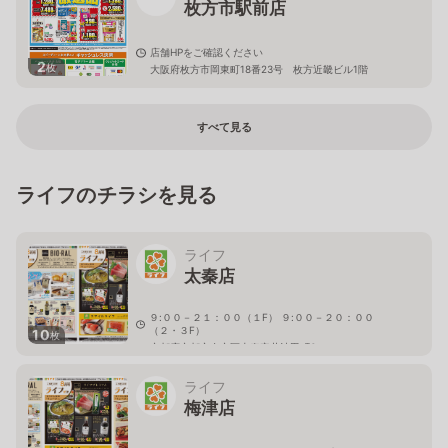
枚方市駅前店
店舗HPをご確認ください
2
枚
大阪府枚方市岡東町18番23号 枚方近畿ビル1階
すべて見る
ライフのチラシを見る
ライフ
太秦店
９:００－２１：００（１F） ９:００－２０：００
（２・３F）
10
枚
京都府京都市右京区太秦安井池田町6
ライフ
梅津店