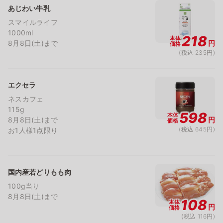
あじわい牛乳
スマイルライフ
1000ml
218
本体
8月8日(土)まで
円
価格
(税込 235円)
エクセラ
ネスカフェ
115g
598
本体
8月8日(土)まで
円
価格
(税込 645円)
お1人様1点限り
国内産若どりもも肉
100g当り
8月8日(土)まで
108
本体
円
価格
(税込 116円)