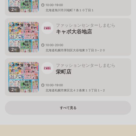
10:00-19:00
2
枚
北海道旭川市川端町７条１０丁目１
ファッションセンターしまむら
キャポ大谷地店
10:00-20:00
2
枚
北海道札幌市厚別区大谷地東３丁目３−２０
ファッションセンターしまむら
栄町店
10:00-19:00
2
枚
北海道札幌市東区北４２条東１３丁目１−２
すべて見る