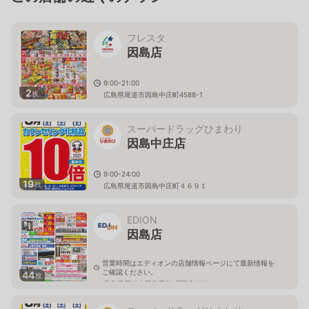
フレスタ
因島店
9:00-21:00
2
枚
広島県尾道市因島中庄町4588-1
スーパードラッグひまわり
因島中庄店
9:00-24:00
19
枚
広島県尾道市因島中庄町４６９１
EDION
因島店
営業時間はエディオンの店舗情報ページにて最新情報を
ご確認ください。
44
枚
広島県尾道市因島田熊町西浦4908-1