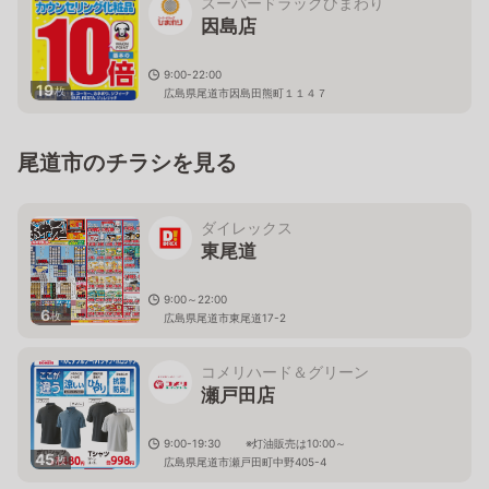
スーパードラッグひまわり
因島店
9:00-22:00
19
枚
広島県尾道市因島田熊町１１４７
尾道市のチラシを見る
ダイレックス
東尾道
9:00～22:00
6
枚
広島県尾道市東尾道17-2
コメリハード＆グリーン
瀬戸田店
9:00-19:30 ※灯油販売は10:00～
45
枚
広島県尾道市瀬戸田町中野405-4