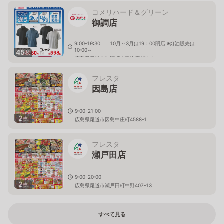
コメリハード＆グリーン
御調店
9:00-19:30 10月～3月は19：00閉店 ※灯油販売は
10:00～
45
枚
広島県尾道市御調町本字柳原651-1
フレスタ
因島店
9:00-21:00
2
枚
広島県尾道市因島中庄町4588-1
フレスタ
瀬戸田店
9:00-20:00
2
枚
広島県尾道市瀬戸田町中野407-13
すべて見る