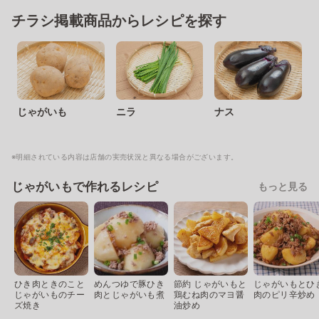
チラシ掲載商品からレシピを探す
じゃがいも
ニラ
ナス
※明細されている内容は店舗の実売状況と異なる場合がございます。
じゃがいもで作れるレシピ
もっと見る
ひき肉ときのこと
めんつゆで豚ひき
節約 じゃがいもと
じゃがいもとひ
じゃがいものチー
肉とじゃがいも煮
鶏むね肉のマヨ醤
肉のピリ辛炒め
ズ焼き
油炒め