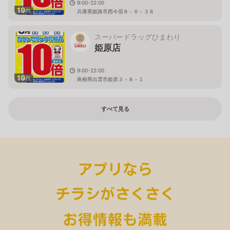
9:00-22:00
19
枚
兵庫県姫路市西今宿８－６－３８
スーパードラッグひまわり
姫原店
9:00-22:00
19
枚
島根県出雲市姫原３－８－１
すべて見る