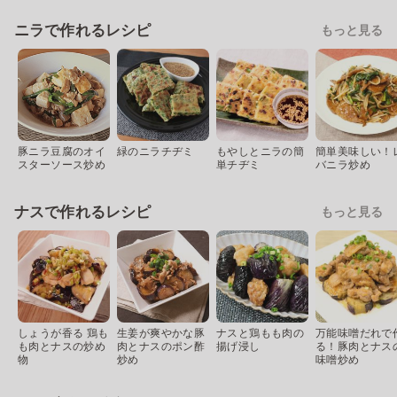
ニラで作れるレシピ
もっと見る
豚ニラ豆腐のオイ
緑のニラチヂミ
もやしとニラの簡
簡単美味しい！
スターソース炒め
単チヂミ
バニラ炒め
ナスで作れるレシピ
もっと見る
しょうが香る 鶏も
生姜が爽やかな豚
ナスと鶏もも肉の
万能味噌だれで
も肉とナスの炒め
肉とナスのポン酢
揚げ浸し
る！豚肉とナス
物
炒め
味噌炒め