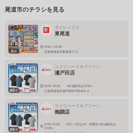
尾道市のチラシを見る
ダイレックス
東尾道
9:00～22:00
6
枚
広島県尾道市東尾道17-2
コメリハード＆グリーン
瀬戸田店
9:00-19:30 ※灯油販売は10:00～
45
枚
広島県尾道市瀬戸田町中野405-4
コメリハード＆グリーン
御調店
9:00-19:30 10月～3月は19：00閉店 ※灯油販売は
10:00～
45
枚
広島県尾道市御調町本字柳原651-1