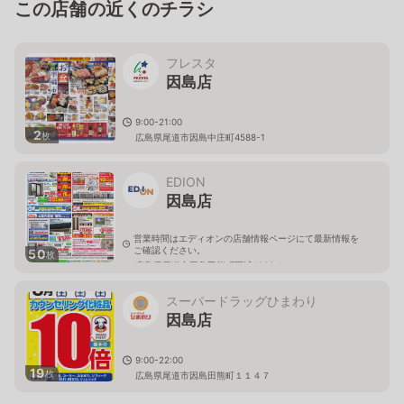
この店舗の近くのチラシ
フレスタ
因島店
9:00-21:00
2
枚
広島県尾道市因島中庄町4588-1
EDION
因島店
営業時間はエディオンの店舗情報ページにて最新情報を
ご確認ください。
50
枚
広島県尾道市因島田熊町西浦4908-1
スーパードラッグひまわり
因島店
9:00-22:00
19
枚
広島県尾道市因島田熊町１１４７