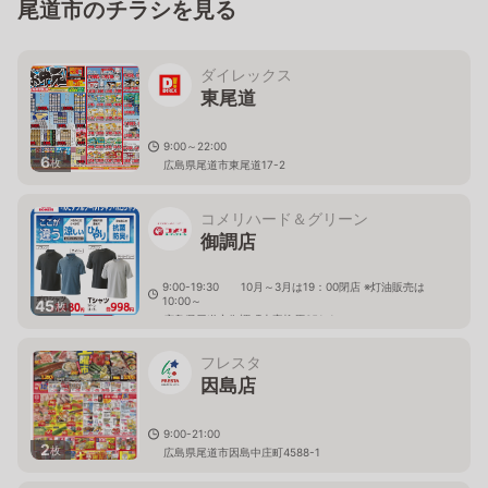
尾道市のチラシを見る
ダイレックス
東尾道
9:00～22:00
6
枚
広島県尾道市東尾道17-2
コメリハード＆グリーン
御調店
9:00-19:30 10月～3月は19：00閉店 ※灯油販売は
10:00～
45
枚
広島県尾道市御調町本字柳原651-1
フレスタ
因島店
9:00-21:00
2
枚
広島県尾道市因島中庄町4588-1