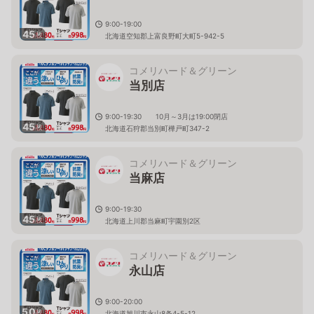
9:00-19:00
45
枚
北海道空知郡上富良野町大町5-942-5
コメリハード＆グリーン
当別店
9:00-19:30 10月～3月は19:00閉店
45
枚
北海道石狩郡当別町樺戸町347-2
コメリハード＆グリーン
当麻店
9:00-19:30
45
枚
北海道上川郡当麻町宇園別2区
コメリハード＆グリーン
永山店
9:00-20:00
50
枚
北海道旭川市永山8条4-5-12