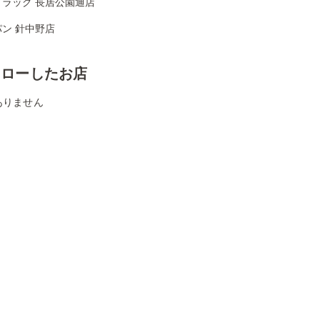
ドラッグ 長居公園通店
ン 針中野店
ォローしたお店
ありません