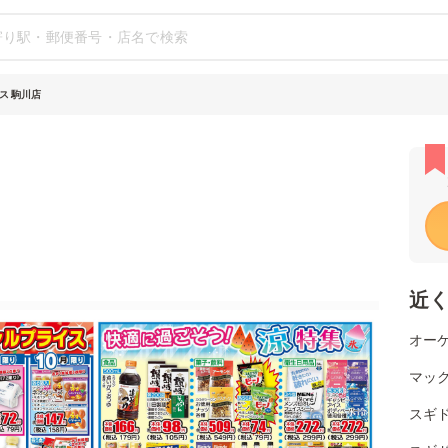
ス 駒川店
近
オーケ
マッ
スギド