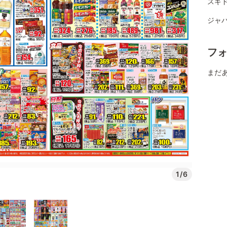
スギ
ジャパ
フ
まだ
1/6