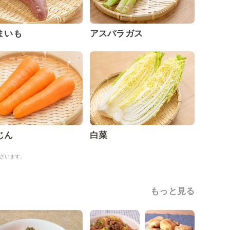
まいも
アスパラガス
じん
白菜
ざいます。
もっと見る