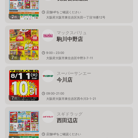
店舗HPをご確認ください
2
枚
大阪府大阪市東住吉区矢田一丁目16番12号
マックスバリュ
駒川中野店
9:00～23:00
7
枚
大阪府大阪市東住吉区中野3-7-11
スーパーサンエー
今川店
09:00-21:00
7
枚
大阪府大阪市東住吉区西今川3-1-21
スギドラッグ
西田辺店
店舗HPをご確認ください