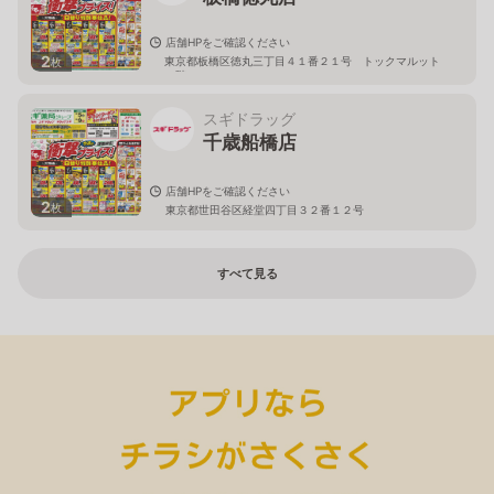
店舗HPをご確認ください
2
東京都板橋区徳丸三丁目４１番２１号 トックマルット
枚
１階
スギドラッグ
千歳船橋店
店舗HPをご確認ください
2
枚
東京都世田谷区経堂四丁目３２番１２号
すべて見る