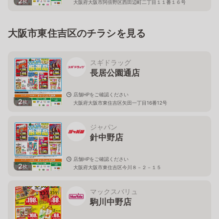
2
枚
大阪府大阪市阿倍野区西田辺町二丁目１１番１６号
大阪市東住吉区のチラシを見る
スギドラッグ
長居公園通店
店舗HPをご確認ください
2
枚
大阪府大阪市東住吉区矢田一丁目16番12号
ジャパン
針中野店
店舗HPをご確認ください
2
枚
大阪府大阪市東住吉区今川８－２－１５
マックスバリュ
駒川中野店