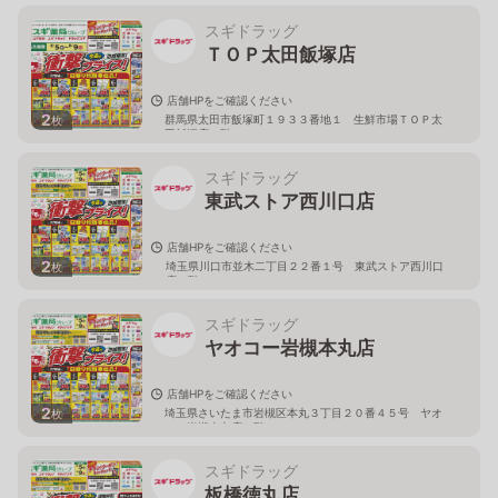
スギドラッグ
ＴＯＰ太田飯塚店
店舗HPをご確認ください
2
群馬県太田市飯塚町１９３３番地１ 生鮮市場ＴＯＰ太
枚
田飯塚店１階
スギドラッグ
東武ストア西川口店
店舗HPをご確認ください
2
埼玉県川口市並木二丁目２２番１号 東武ストア西川口
枚
店２階
スギドラッグ
ヤオコー岩槻本丸店
店舗HPをご確認ください
2
埼玉県さいたま市岩槻区本丸３丁目２０番４５号 ヤオ
枚
コー岩槻本丸店２階
スギドラッグ
板橋徳丸店