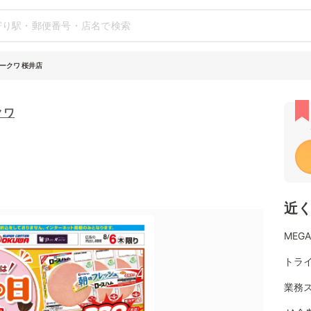
ークワ 桜井店
クワ
近
MEG
トラ
業務ス