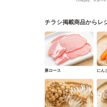
LINEpay、メルペ
チラシ掲載商品からレ
豚ロース
にん