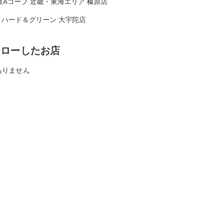
農Aコープ 近畿・東海エリア 榛原店
リハード＆グリーン 大宇陀店
ォローしたお店
ありません