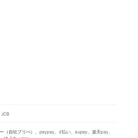
, JCB
（自社プリぺ）、paypay、d払い、aupay、楽天pay、