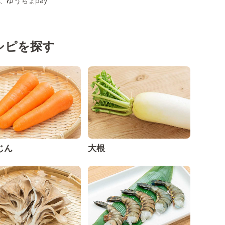
イ、ゆうちょpay
シピを探す
じん
大根