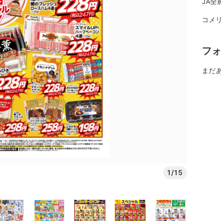
JA全
コメ
フ
まだ
1/15