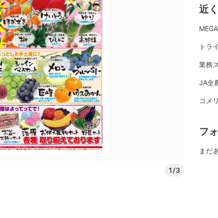
近
MEG
トラ
業務ス
JA全
コメ
フ
まだ
1/3