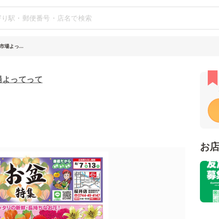
場よっ...
場よってって
お