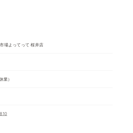
市場よってって 桜井店
は休業）
10