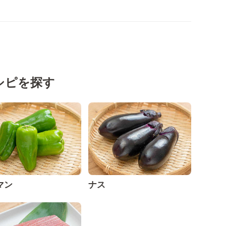
シピを探す
マン
ナス