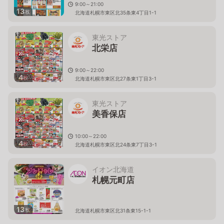
9:00～21:00
13
枚
北海道札幌市東区北35条東4丁目1-1
東光ストア
北栄店
9:00～22:00
4
枚
北海道札幌市東区北27条東1丁目3-1
東光ストア
美香保店
10:00～22:00
4
枚
北海道札幌市東区北24条東7丁目3-1
イオン北海道
札幌元町店
13
枚
北海道札幌市東区北31条東15-1-1