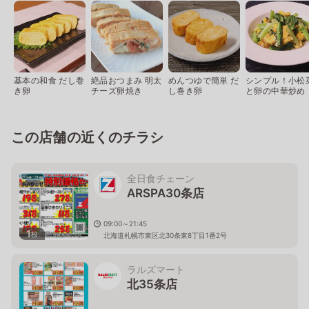
基本の和食 だし巻
絶品おつまみ 明太
めんつゆで簡単 だ
シンプル！小松
き卵
チーズ卵焼き
し巻き卵
と卵の中華炒め
この店舗の近くのチラシ
全日食チェーン
ARSPA30条店
09:00～21:45
1
枚
北海道札幌市東区北30条東8丁目1番2号
ラルズマート
北35条店