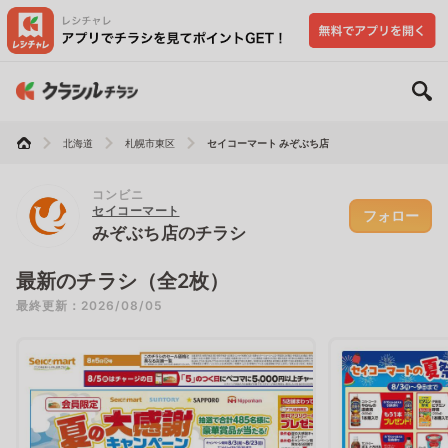
北海道
札幌市東区
セイコーマート みぞぶち店
コンビニ
セイコーマート
フォロー
みぞぶち店のチラシ
最新のチラシ（全2枚）
最終更新：2026/08/05