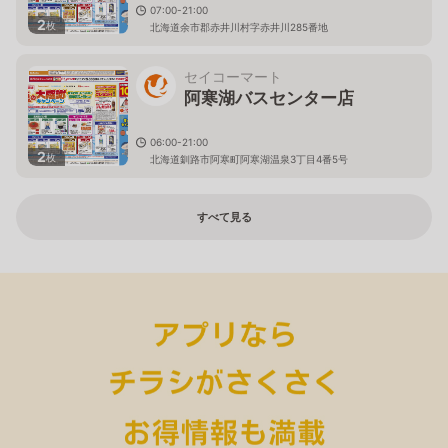
07:00-21:00
2
枚
北海道余市郡赤井川村字赤井川285番地
セイコーマート
阿寒湖バスセンター店
06:00-21:00
2
枚
北海道釧路市阿寒町阿寒湖温泉3丁目4番5号
すべて見る