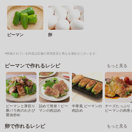
ピーマン
卵
※明細されている内容は店舗の実売状況と異なる場合がございます。
ピーマンで作れるレシピ
もっと見る
ピーマンと厚切り
詰めて簡単！ピー
中華風 ピーマンの
チーズたっぷり
豚バラ肉のわさび
マンの肉詰め
肉詰め
ピーマンの肉巻
醤油炒め
卵で作れるレシピ
もっと見る