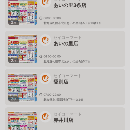
あいの里3条店
06:00-00:00
2
枚
北海道札幌市北区あいの里3条5丁目13番1号
セイコーマート
あいの里店
06:00-00:00
2
枚
北海道札幌市北区あいの里4条5丁目
セイコーマート
愛別店
07:00-22:00
2
枚
北海道上川郡愛別町字中央241
セイコーマート
赤井川店