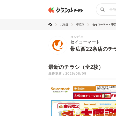
北海道
帯広市
セイコーマート 帯広
コンビニ
セイコーマート
帯広西22条店のチ
最新のチラシ（全2枚）
最終更新：2026/08/05