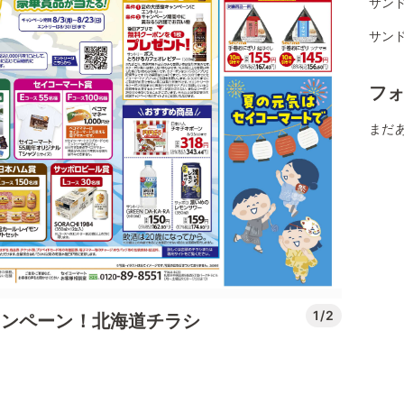
サン
サン
フ
まだ
1/2
ャンペーン！北海道チラシ