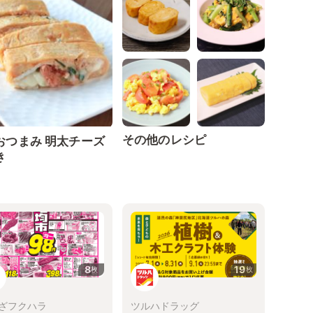
その他のレシピ
おつまみ 明太チーズ
き
8
19
枚
枚
ざフクハラ
ツルハドラッグ