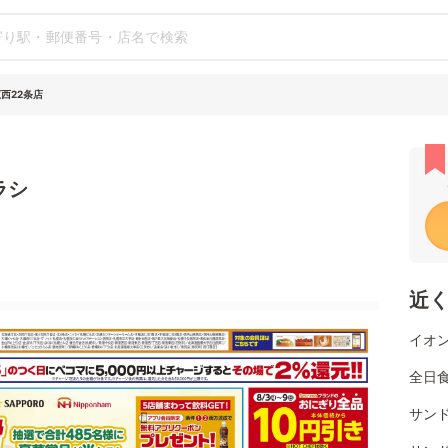
西22条店
ラシ
近
イオン
全日
サン