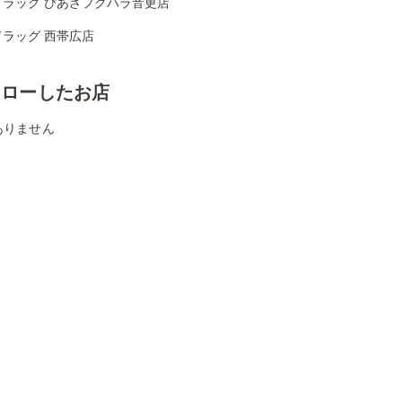
ドラッグ ぴあざフクハラ音更店
ドラッグ 西帯広店
ォローしたお店
ありません