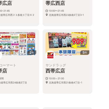
帯広店
帯広西店
00-21:45
10:00〜21:45
海道帯広市西２３条南３丁目６２
北海道帯広市西23条南3丁目3-1
３
2
5
枚
枚
コーマート
サンドラッグ
帯店
西帯広店
時間
10:00～21:00
海道帯広市西24条南3丁目
北海道帯広市西21条南4丁目-1