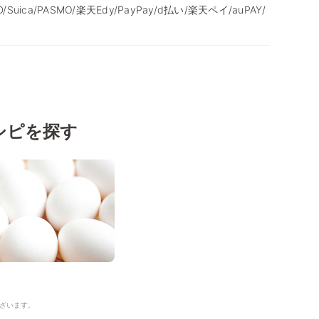
/iD/Suica/PASMO/楽天Edy/PayPay/d払い/楽天ペイ/auPAY/
シピを探す
ざいます。