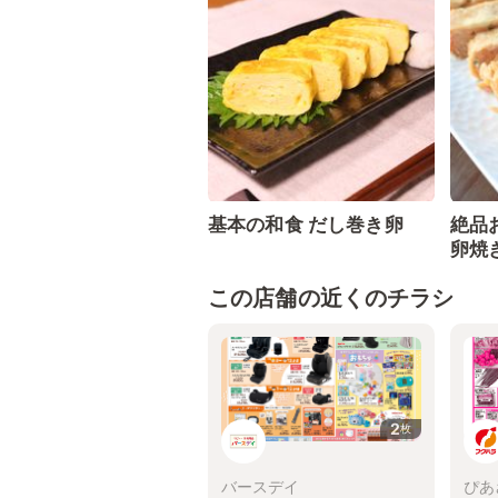
基本の和食 だし巻き卵
絶品
卵焼
この店舗の近くのチラシ
2
枚
バースデイ
ぴあ