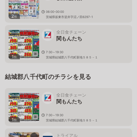
06:00-00:00
2
枚
茨城県坂東市逆井字沼ノ田6297-1
全日食チェーン
関もんたち
7:30～19:30
1
枚
茨城県結城郡八千代町新地５８５－１
結城郡八千代町のチラシを見る
全日食チェーン
関もんたち
7:30～19:30
1
枚
茨城県結城郡八千代町新地５８５－１
トライアル