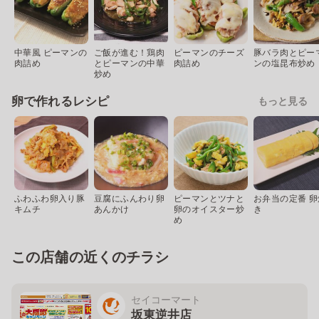
中華風 ピーマンの
ご飯が進む！鶏肉
ピーマンのチーズ
豚バラ肉とピー
肉詰め
とピーマンの中華
肉詰め
ンの塩昆布炒め
炒め
卵で作れるレシピ
もっと見る
ふわふわ卵入り豚
豆腐にふんわり卵
ピーマンとツナと
お弁当の定番 卵
キムチ
あんかけ
卵のオイスター炒
き
め
この店舗の近くのチラシ
セイコーマート
坂東逆井店