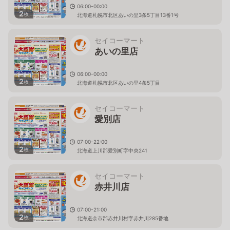
06:00-00:00
2
枚
北海道札幌市北区あいの里3条5丁目13番1号
セイコーマート
あいの里店
06:00-00:00
2
枚
北海道札幌市北区あいの里4条5丁目
セイコーマート
愛別店
07:00-22:00
2
枚
北海道上川郡愛別町字中央241
セイコーマート
赤井川店
07:00-21:00
2
枚
北海道余市郡赤井川村字赤井川285番地