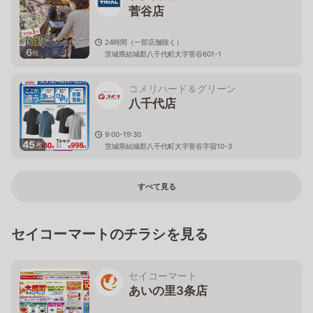
菅谷店
24時間（一部店舗除く）
6
枚
茨城県結城郡八千代町大字菅谷601-1
コメリハード＆グリーン
八千代店
9:00-19:30
45
枚
茨城県結城郡八千代町大字菅谷字宿10-3
すべて見る
セイコーマートのチラシを見る
セイコーマート
あいの里3条店