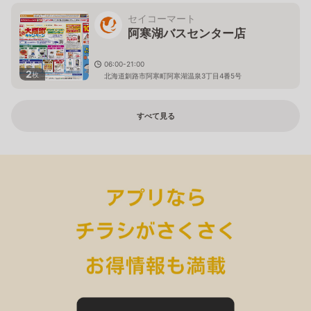
セイコーマート
阿寒湖バスセンター店
06:00-21:00
2
枚
北海道釧路市阿寒町阿寒湖温泉3丁目4番5号
すべて見る