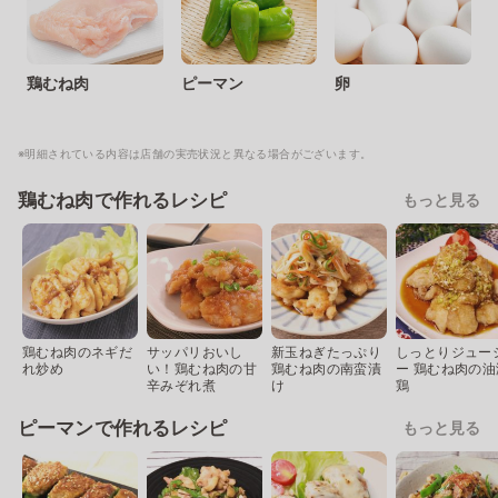
鶏むね肉
ピーマン
卵
※明細されている内容は店舗の実売状況と異なる場合がございます。
鶏むね肉で作れるレシピ
もっと見る
鶏むね肉のネギだ
サッパリおいし
新玉ねぎたっぷり
しっとりジュー
れ炒め
い！鶏むね肉の甘
鶏むね肉の南蛮漬
ー 鶏むね肉の油
辛みぞれ煮
け
鶏
ピーマンで作れるレシピ
もっと見る