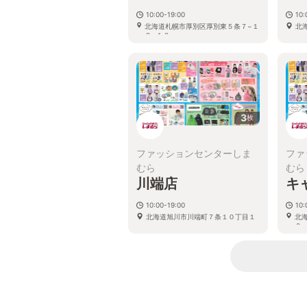
10:00-19:00
10:
北海道札幌市厚別区厚別東５条７−１
北
２−１０
3
枚
ファッションセンターしま
ファ
むら
むら
川端店
キ
10:00-19:00
10:
北海道旭川市川端町７条１０丁目１
北
３−