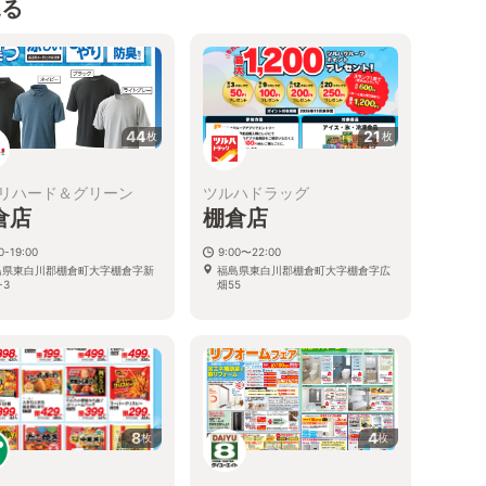
見る
44
21
枚
枚
リハード＆グリーン
ツルハドラッグ
倉店
棚倉店
0-19:00
9:00〜22:00
島県東白川郡棚倉町大字棚倉字新
福島県東白川郡棚倉町大字棚倉字広
-3
畑55
8
4
枚
枚