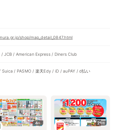
ura.gr.jp/shop/map_detail_0847.html
 / JCB / American Express / Diners Club
/ Suica / PASMO / 楽天Edy / iD / auPAY / d払い
4
21
枚
枚