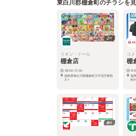
東白川郡棚倉町のチラシを
2
枚
リオン・ドール
コメ
棚倉店
棚
08:00-21:00
9:0
福島県東白川郡棚倉町大字流字餅田
福
3-1
町9
6
枚