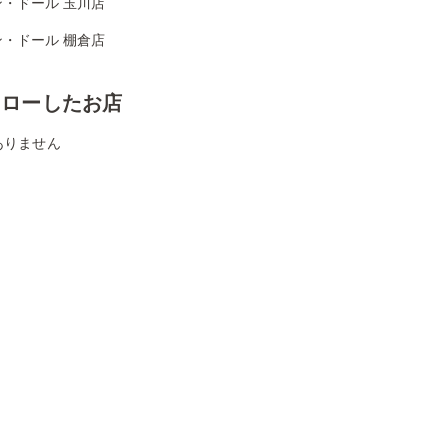
ン・ドール 玉川店
ン・ドール 棚倉店
ォローしたお店
ありません