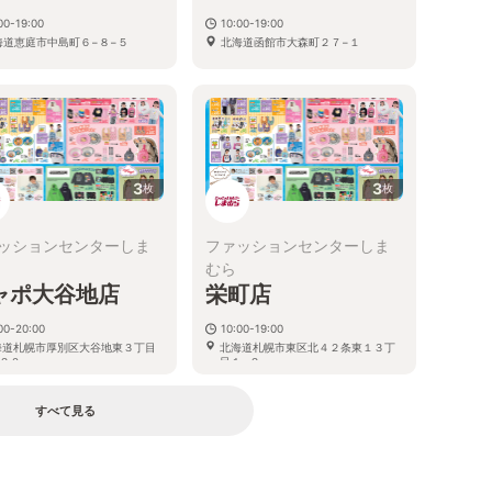
00-19:00
10:00-19:00
海道恵庭市中島町６−８−５
北海道函館市大森町２７−１
3
3
枚
枚
ッションセンターしま
ファッションセンターしま
むら
ャポ大谷地店
栄町店
00-20:00
10:00-19:00
海道札幌市厚別区大谷地東３丁目
北海道札幌市東区北４２条東１３丁
２０
目１−２
すべて見る