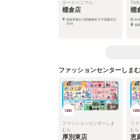
ヨークベニマル
TAI
棚倉店
棚
福島県東白川郡棚倉町大字花園字広
9:0
沢45
福
ファッションセンターしま
3
枚
ファッションセンターしま
ファ
むら
むら
厚別東店
恵