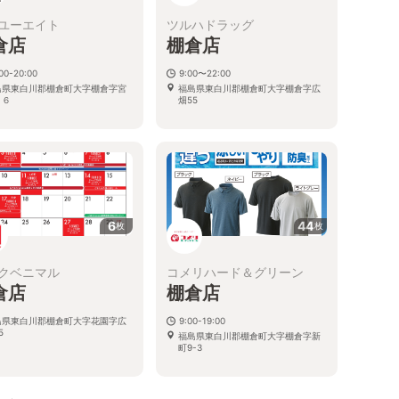
ユーエイト
ツルハドラッグ
倉店
棚倉店
00-20:00
9:00〜22:00
島県東白川郡棚倉町大字棚倉字宮
福島県東白川郡棚倉町大字棚倉字広
２６
畑55
6
44
枚
枚
クベニマル
コメリハード＆グリーン
倉店
棚倉店
島県東白川郡棚倉町大字花園字広
9:00-19:00
5
福島県東白川郡棚倉町大字棚倉字新
町9-3