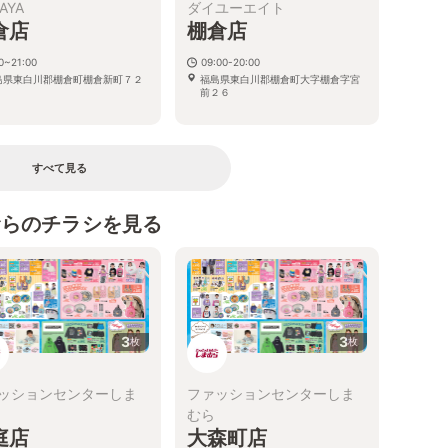
RAYA
ダイユーエイト
倉店
棚倉店
0~21:00
09:00-20:00
島県東白川郡棚倉町棚倉新町７２
福島県東白川郡棚倉町大字棚倉字宮
前２６
すべて見る
むらのチラシを見る
3
3
枚
枚
ッションセンターしま
ファッションセンターしま
むら
庭店
大森町店