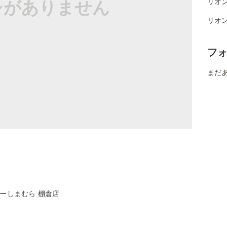
シがありません
リオ
リオ
フ
まだ
ーしまむら 棚倉店