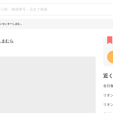
ンセンターしまむ...
しまむら
近
全日
リオ
リオン