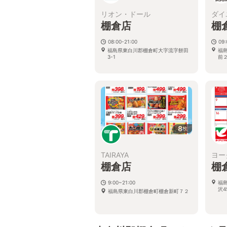
リオン・ドール
ダイ
棚倉店
棚
08:00-21:00
09:
福島県東白川郡棚倉町大字流字餅田
福
3-1
前
8
枚
TAIRAYA
ヨー
棚倉店
棚
9:00~21:00
福
沢4
福島県東白川郡棚倉町棚倉新町７２