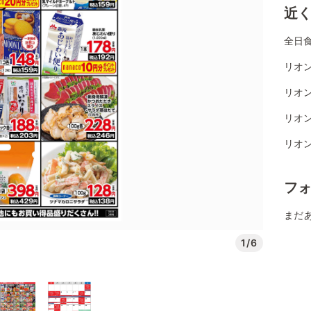
近
全日
リオ
リオン
リオ
リオ
フ
まだ
1/6