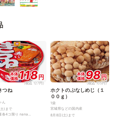
品
118
98
本体
本体
円
円
価格
価格
(税込 127円)
(税込 105円)
きつね
ホクトのぶなしめじ（１
００ｇ）
ゃん
1袋
宮城県などの国内産
(土)まで
各4コ限り nana...
8月8日(土)まで