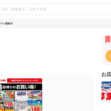
マル 棚倉店
お