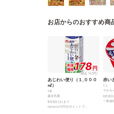
お店からのおすすめ商
178
本体
円
価格
(税込 192円)
あじわい便り（１,０００
赤い
㎖）
1コ
マルち
1本
森永乳業
8月8日
一家族様
8月8日(土)まで
nanaco10円分ポイントプ...