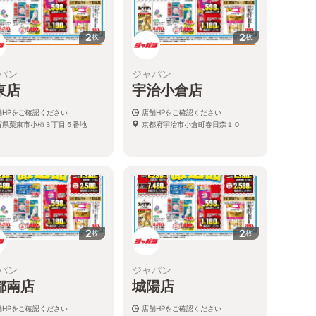
2
2
枚
枚
パン
ジャパン
東店
宇治小倉店
舗HPをご確認ください
店舗HPをご確認ください
賀県栗東市小柿３丁目５番地
京都府宇治市小倉町春日森１０
2
2
枚
枚
パン
ジャパン
都南店
城陽店
舗HPをご確認ください
店舗HPをご確認ください