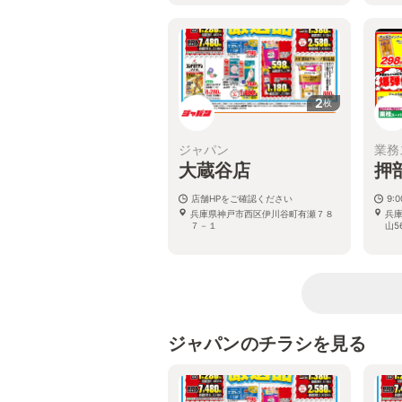
2
枚
ジャパン
業務
大蔵谷店
押
店舗HPをご確認ください
9:
兵庫県神戸市西区伊川谷町有瀬７８
兵
７－１
山56
ジャパンのチラシを見る