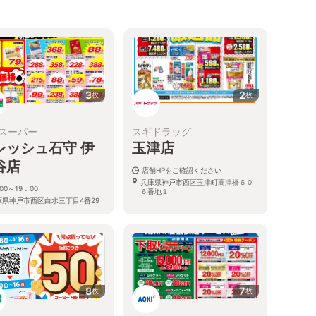
3
2
枚
枚
スーパー
スギドラッグ
レッシュ石守 伊
玉津店
谷店
店舗HPをご確認ください
兵庫県神戸市西区玉津町高津橋６０
00～19：00
６番地１
庫県神戸市西区白水三丁目4番29
8
7
枚
枚