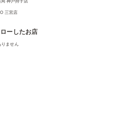
局 神戸持子店
YO 三宮店
ォローしたお店
ありません