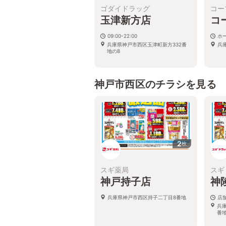
ゴダイドラッグ
コー
玉津新方店
コ
09:00-22:00
ホ
兵庫県神戸市西区玉津町新方332番
兵庫
地の8
神戸市西区のチラシを見る
2
枚
スギ薬局
スギ
神戸持子店
神
兵庫県神戸市西区持子二丁目8番地
店
兵
番