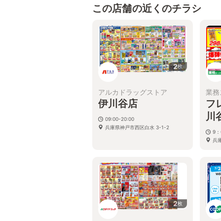
この店舗の近くのチラシ
2
枚
アルカドラッグストア
業務
伊川谷店
フ
川
09:00-20:00
兵庫県神戸市西区白水 3-1-2
9：
兵
号
2
枚