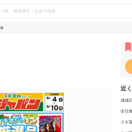
谷店
近
成城
全日
スギ薬