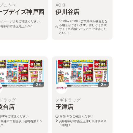
プこうべ
AOKI
ープデイズ神戸西
伊川谷店
ームページよりご確認ください。
10:00～20:00（営業時間が変更とな
る場合がございます。詳しくは公式
県神戸市西区池上3-3-1
サイト各店舗ページにてご確認くだ
さい。）
兵庫県神戸市西区大津和3-2-5
2
2
枚
枚
ドラッグ
スギドラッグ
陵台店
玉津店
舗HPをご確認ください
店舗HPをご確認ください
庫県神戸市西区伊川谷町有瀬７０
兵庫県神戸市西区玉津町高津橋６０
地２
６番地１