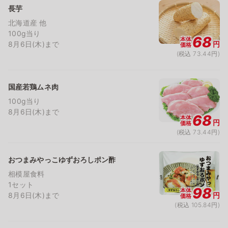
長芋
北海道産 他
100g当り
68
本体
8月6日(木)まで
円
価格
(税込 73.44円)
国産若鶏ムネ肉
100g当り
8月6日(木)まで
68
本体
円
価格
(税込 73.44円)
おつまみやっこゆずおろしポン酢
相模屋食料
1セット
98
本体
8月6日(木)まで
円
価格
(税込 105.84円)