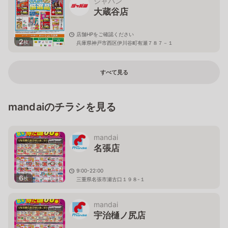
ジャパン
大蔵谷店
店舗HPをご確認ください
2
枚
兵庫県神戸市西区伊川谷町有瀬７８７－１
すべて見る
mandaiのチラシを見る
mandai
名張店
9:00-22:00
6
枚
三重県名張市瀬古口１９８-１
mandai
宇治樋ノ尻店