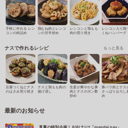
手軽に作れる レン
鶏むね肉とレンコ
レンコンと鶏もも
レンコン入り鶏
コンの肉詰め
ンの甘辛炒め
肉の照り焼き
くねハンバーグ
ナスで作れるレシピ
もっと見る
豆腐つくねとナス
ナスと鶏もも肉の
生姜が爽やかな豚
豚バラ肉とナス
のはさみ照り焼き
揚げ浸し
肉とナスのポン酢
さっぱりおろし
炒め
め
最新のお知らせ
真夏の特別企画！ 8/8(土)は「mandai pay」