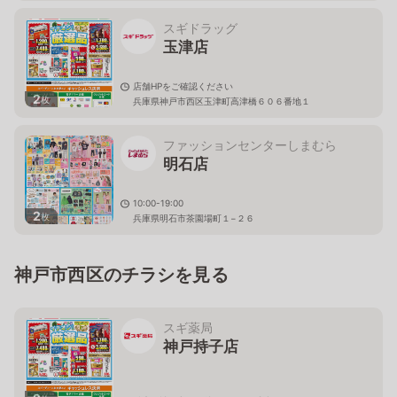
スギドラッグ
玉津店
店舗HPをご確認ください
2
枚
兵庫県神戸市西区玉津町高津橋６０６番地１
ファッションセンターしまむら
明石店
10:00-19:00
2
枚
兵庫県明石市茶園場町１−２６
神戸市西区のチラシを見る
スギ薬局
神戸持子店