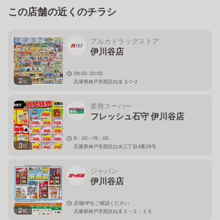
この店舗の近くのチラシ
アルカドラッグストア
伊川谷店
09:00-20:00
2
枚
兵庫県神戸市西区白水 3-1-2
業務スーパー
フレッシュ石守 伊川谷店
9：00～19：00
3
枚
兵庫県神戸市西区白水三丁目4番29号
ジャパン
伊川谷店
店舗HPをご確認ください
2
枚
兵庫県神戸市西区白水３－２－１６