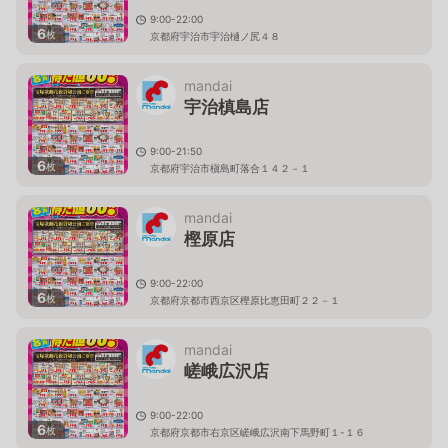
9:00-22:00
6
枚
京都府宇治市宇治樋ノ尻４８
mandai
宇治槙島店
9:00-21:50
6
枚
京都府宇治市槇島町落合１４２－１
mandai
樫原店
9:00-22:00
6
枚
京都府京都市西京区樫原比恵田町２２－１
mandai
嵯峨広沢店
9:00-22:00
6
枚
京都府京都市右京区嵯峨広沢南下馬野町１-１６