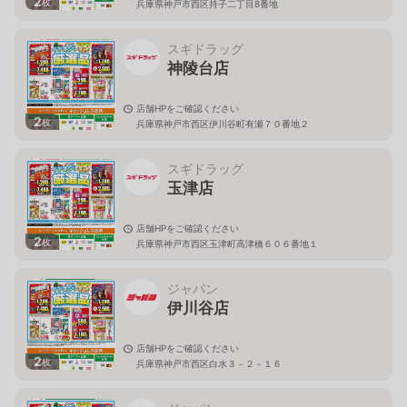
2
枚
兵庫県神戸市西区持子二丁目8番地
スギドラッグ
神陵台店
店舗HPをご確認ください
2
枚
兵庫県神戸市西区伊川谷町有瀬７０番地２
スギドラッグ
玉津店
店舗HPをご確認ください
2
枚
兵庫県神戸市西区玉津町高津橋６０６番地１
ジャパン
伊川谷店
店舗HPをご確認ください
2
枚
兵庫県神戸市西区白水３－２－１６