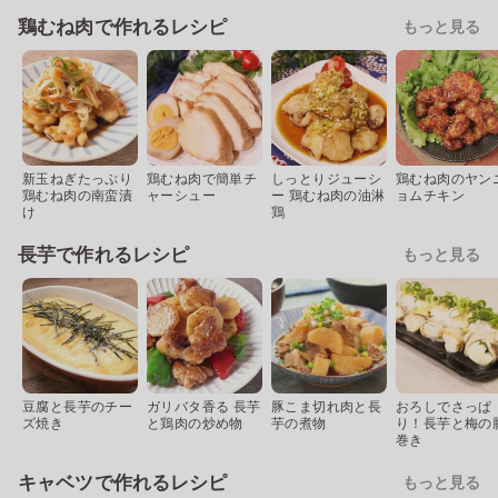
鶏むね肉で作れるレシピ
もっと見る
新玉ねぎたっぷり
鶏むね肉で簡単チ
しっとりジューシ
鶏むね肉のヤン
鶏むね肉の南蛮漬
ャーシュー
ー 鶏むね肉の油淋
ョムチキン
け
鶏
長芋で作れるレシピ
もっと見る
豆腐と長芋のチー
ガリバタ香る 長芋
豚こま切れ肉と長
おろしでさっぱ
ズ焼き
と鶏肉の炒め物
芋の煮物
り！長芋と梅の
巻き
キャベツで作れるレシピ
もっと見る