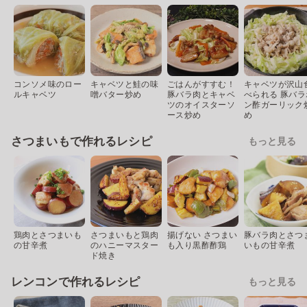
コンソメ味のロー
キャベツと鮭の味
ごはんがすすむ！
キャベツが沢山
ルキャベツ
噌バター炒め
豚バラ肉とキャベ
べられる 豚バラ
ツのオイスターソ
ン酢ガーリック
ース炒め
め
さつまいもで作れるレシピ
もっと見る
鶏肉とさつまいも
さつまいもと鶏肉
揚げない さつまい
豚バラ肉とさつ
の甘辛煮
のハニーマスター
も入り黒酢酢鶏
いもの甘辛煮
ド焼き
レンコンで作れるレシピ
もっと見る