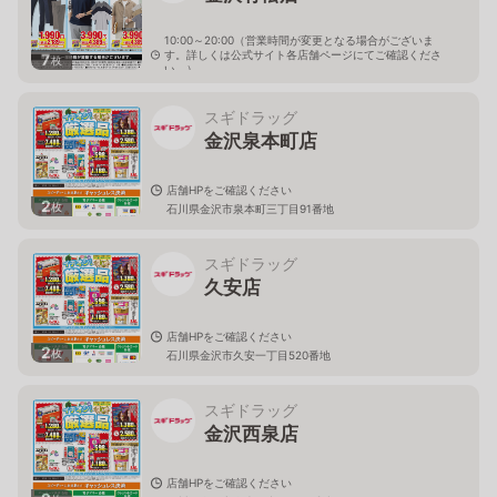
10:00～20:00（営業時間が変更となる場合がございま
す。詳しくは公式サイト各店舗ページにてご確認くださ
7
枚
い。）
石川県金沢市有松5-2-7
スギドラッグ
金沢泉本町店
店舗HPをご確認ください
2
枚
石川県金沢市泉本町三丁目91番地
スギドラッグ
久安店
店舗HPをご確認ください
2
枚
石川県金沢市久安一丁目520番地
スギドラッグ
金沢西泉店
店舗HPをご確認ください