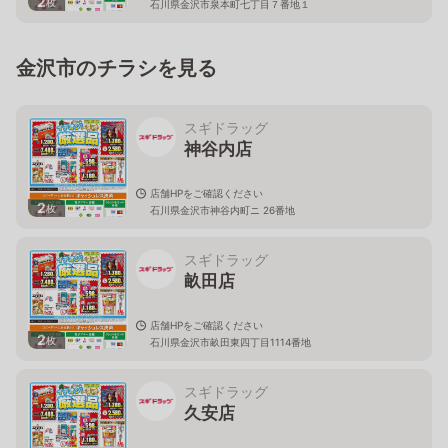
2
枚
石川県金沢市泉本町七丁目７番地１
金沢市のチラシを見る
スギドラッグ
神谷内店
店舗HPをご確認ください
2
枚
石川県金沢市神谷内町ニ 26番地
スギドラッグ
畝田店
店舗HPをご確認ください
2
枚
石川県金沢市畝田東四丁目1114番地
スギドラッグ
久安店