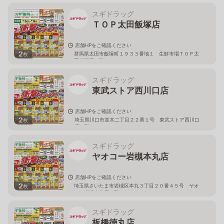
スギドラッグ
ＴＯＰ太田飯塚店
店舗HPをご確認ください
2
群馬県太田市飯塚町１９３３番地１ 生鮮市場ＴＯＰ太
枚
田飯塚店１階
スギドラッグ
東武ストア西川口店
店舗HPをご確認ください
2
埼玉県川口市並木二丁目２２番１号 東武ストア西川口
枚
店２階
スギドラッグ
ヤオコー岩槻本丸店
店舗HPをご確認ください
2
埼玉県さいたま市岩槻区本丸３丁目２０番４５号 ヤオ
枚
コー岩槻本丸店２階
スギドラッグ
板橋徳丸店