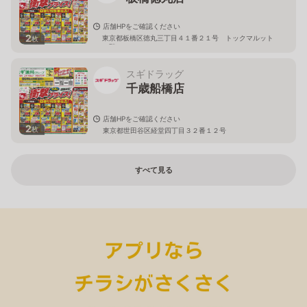
店舗HPをご確認ください
2
東京都板橋区徳丸三丁目４１番２１号 トックマルット
枚
１階
スギドラッグ
千歳船橋店
店舗HPをご確認ください
2
枚
東京都世田谷区経堂四丁目３２番１２号
すべて見る