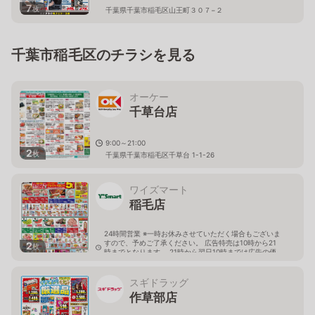
7
枚
千葉県千葉市稲毛区山王町３０７−２
千葉市稲毛区のチラシを見る
オーケー
千草台店
9:00～21:00
2
枚
千葉県千葉市稲毛区千草台 1-1-26
ワイズマート
稲毛店
24時間営業 ※一時お休みさせていただく場合もございま
すので、予めご了承ください。 広告特売は10時から21
2
枚
時までとなります。 21時から翌日10時までは広告の価
格と異なる場合がございます。
千葉県千葉市稲毛区稲毛東3-17-5
スギドラッグ
作草部店