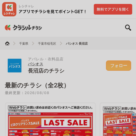
千葉県
千葉市稲毛区
パシオス 長沼店
アパレル・衣料品店
パシオス
フォロー
長沼店のチラシ
最新のチラシ（全2枚）
最終更新：2026/08/08