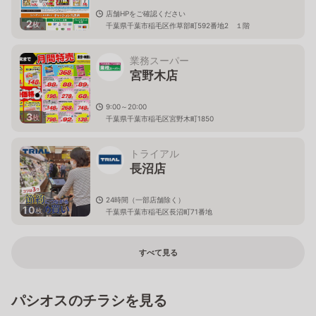
店舗HPをご確認ください
2
枚
千葉県千葉市稲毛区作草部町592番地2 １階
業務スーパー
宮野木店
9:00～20:00
3
枚
千葉県千葉市稲毛区宮野木町1850
トライアル
長沼店
24時間（一部店舗除く）
10
枚
千葉県千葉市稲毛区長沼町71番地
すべて見る
パシオスのチラシを見る