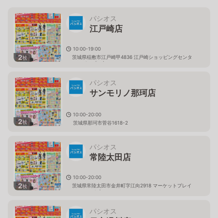
パシオス
江戸崎店
10:00-19:00
2
茨城県稲敷市江戸崎甲4836 江戸崎ショッピングセンタ
枚
ー（パンプ）内
パシオス
サンモリノ那珂店
10:00-20:00
2
枚
茨城県那珂市菅谷1618-2
パシオス
常陸太田店
10:00-20:00
2
茨城県常陸太田市金井町字江向2918 マーケットプレイ
枚
ス フェスタ内
パシオス