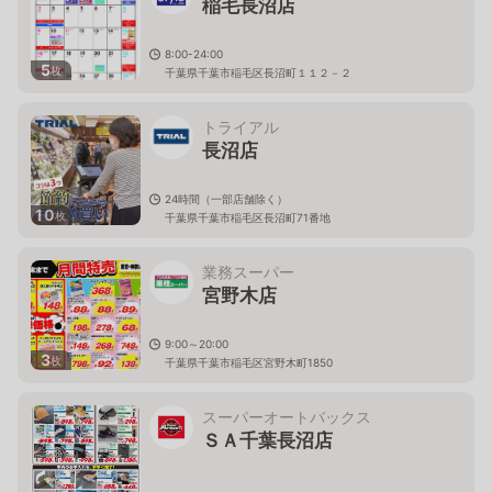
稲毛長沼店
8:00-24:00
5
枚
千葉県千葉市稲毛区長沼町１１２－２
トライアル
長沼店
24時間（一部店舗除く）
10
枚
千葉県千葉市稲毛区長沼町71番地
業務スーパー
宮野木店
9:00～20:00
3
枚
千葉県千葉市稲毛区宮野木町1850
スーパーオートバックス
ＳＡ千葉長沼店