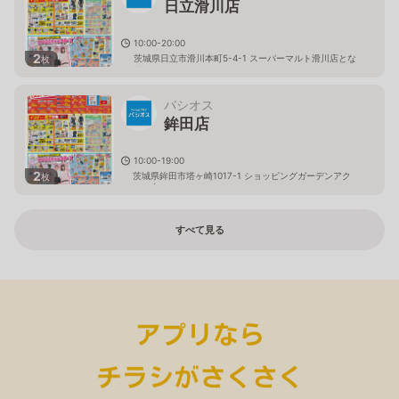
日立滑川店
10:00-20:00
2
茨城県日立市滑川本町5-4-1 スーパーマルト滑川店とな
枚
り
パシオス
鉾田店
10:00-19:00
2
茨城県鉾田市塔ヶ崎1017-1 ショッピングガーデンアク
枚
ロス内
すべて見る