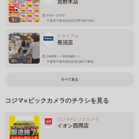
宮野木店
9:00～20:00
3
枚
千葉県千葉市稲毛区宮野木町1850
トライアル
長沼店
24時間（一部店舗除く）
8
枚
千葉県千葉市稲毛区長沼町71番地
すべて見る
コジマ×ビックカメラのチラシを見る
コジマ×ビックカメラ
イオン西岡店