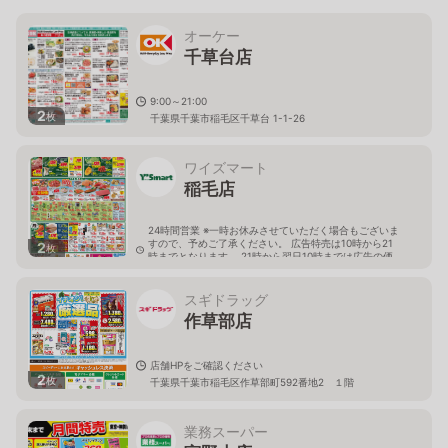
オーケー
千草台店
9:00～21:00
2
枚
千葉県千葉市稲毛区千草台 1-1-26
ワイズマート
稲毛店
24時間営業 ※一時お休みさせていただく場合もございま
すので、予めご了承ください。 広告特売は10時から21
2
枚
時までとなります。 21時から翌日10時までは広告の価
格と異なる場合がございます。
千葉県千葉市稲毛区稲毛東3-17-5
スギドラッグ
作草部店
店舗HPをご確認ください
2
枚
千葉県千葉市稲毛区作草部町592番地2 １階
業務スーパー