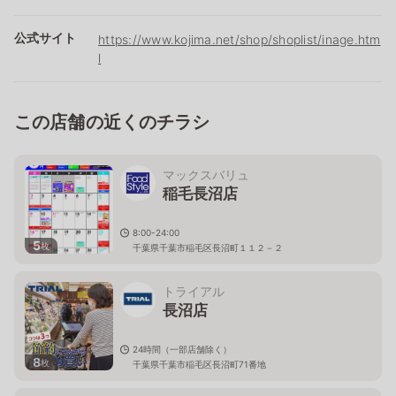
公式サイト
https://www.kojima.net/shop/shoplist/inage.htm
l
この店舗の近くのチラシ
マックスバリュ
稲毛長沼店
8:00-24:00
5
枚
千葉県千葉市稲毛区長沼町１１２－２
トライアル
長沼店
24時間（一部店舗除く）
8
枚
千葉県千葉市稲毛区長沼町71番地