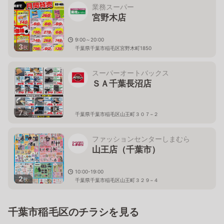
業務スーパー
宮野木店
9:00～20:00
3
枚
千葉県千葉市稲毛区宮野木町1850
スーパーオートバックス
ＳＡ千葉長沼店
7
枚
千葉県千葉市稲毛区山王町３０７−２
ファッションセンターしまむら
山王店（千葉市）
10:00-19:00
2
枚
千葉県千葉市稲毛区山王町３２９−４
千葉市稲毛区のチラシを見る