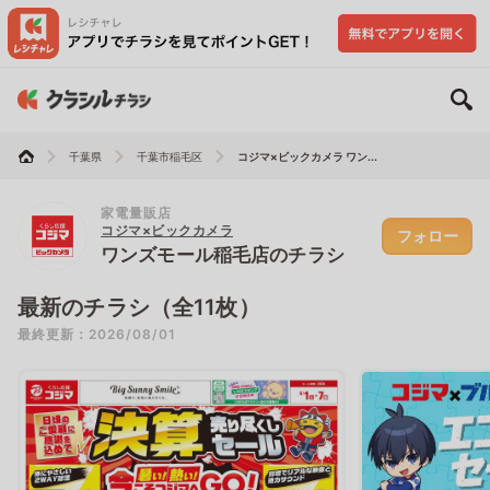
千葉県
千葉市稲毛区
コジマ×ビックカメラ ワン...
家電量販店
コジマ×ビックカメラ
フォロー
ワンズモール稲毛店のチラシ
最新のチラシ（全11枚）
最終更新：2026/08/01