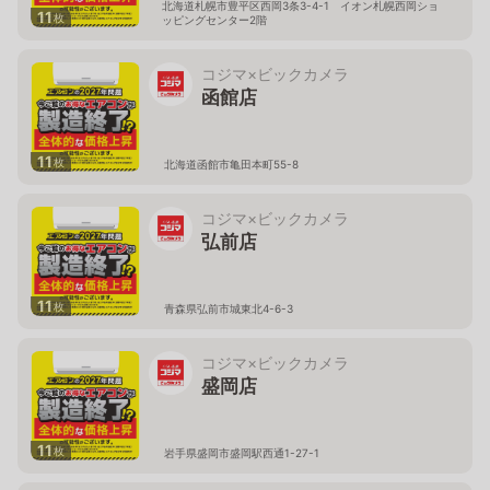
北海道札幌市豊平区西岡3条3-4-1 イオン札幌西岡ショ
11
枚
ッピングセンター2階
コジマ×ビックカメラ
函館店
11
枚
北海道函館市亀田本町55-8
コジマ×ビックカメラ
弘前店
11
枚
青森県弘前市城東北4-6-3
コジマ×ビックカメラ
盛岡店
11
枚
岩手県盛岡市盛岡駅西通1-27-1