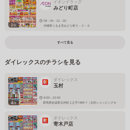
イオンドラッグ
みどり町店
09：00－22：00
2
枚
沖縄県うるま市みどり町５－２－６
すべて見る
ダイレックスのチラシを見る
ダイレックス
玉村
9:00～22:00
4
群馬県佐波郡玉村町上之手1480-1（玉村ショッピングセ
枚
ンター内）
ダイレックス
寄木戸店