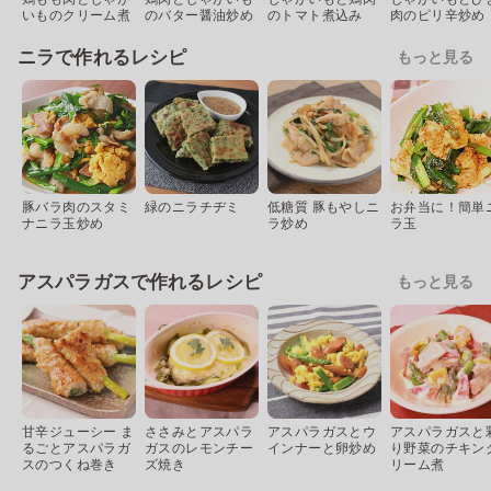
いものクリーム煮
のバター醤油炒め
のトマト煮込み
肉のピリ辛炒め
ニラで作れるレシピ
もっと見る
豚バラ肉のスタミ
緑のニラチヂミ
低糖質 豚もやしニ
お弁当に！簡単
ナニラ玉炒め
ラ炒め
ラ玉
アスパラガスで作れるレシピ
もっと見る
甘辛ジューシー ま
ささみとアスパラ
アスパラガスとウ
アスパラガスと
るごとアスパラガ
ガスのレモンチー
インナーと卵炒め
り野菜のチキン
スのつくね巻き
ズ焼き
リーム煮