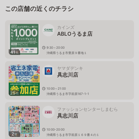
この店舗の近くのチラシ
カインズ
ABLOうるま店
9:30～20:00
41
枚
沖縄県うるま市豊原９番地１
ヤマダデンキ
具志川店
10:00～21:00
25
枚
沖縄県うるま市字前原167-1-1
ファッションセンターしまむら
具志川店
10:00-20:00
2
枚
沖縄県うるま市字前原１６９番４の１