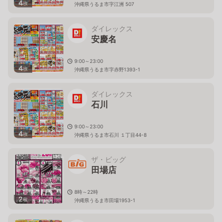
4
枚
沖縄県うるま市字江洲 507
ダイレックス
安慶名
9:00～23:00
4
枚
沖縄県うるま市字赤野1393-1
ダイレックス
石川
9:00～23:00
4
枚
沖縄県うるま市石川 １丁目44-8
ザ・ビッグ
田場店
8時～22時
2
枚
沖縄県うるま市田場1953-1