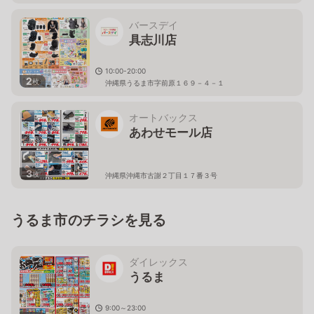
バースデイ
具志川店
10:00-20:00
2
枚
沖縄県うるま市字前原１６９－４－１
オートバックス
あわせモール店
3
枚
沖縄県沖縄市古謝２丁目１７番３号
うるま市のチラシを見る
ダイレックス
うるま
9:00～23:00