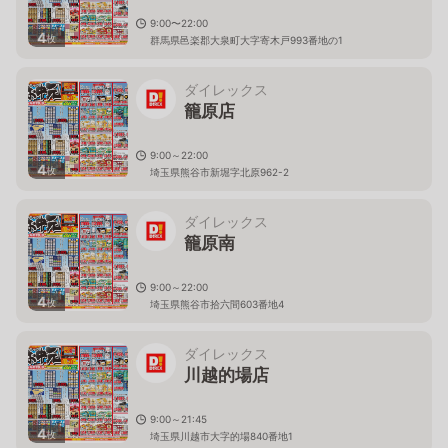
9:00〜22:00
4
枚
群馬県邑楽郡大泉町大字寄木戸993番地の1
ダイレックス
籠原店
9:00～22:00
4
枚
埼玉県熊谷市新堀字北原962-2
ダイレックス
籠原南
9:00～22:00
4
枚
埼玉県熊谷市拾六間603番地4
ダイレックス
川越的場店
9:00～21:45
4
枚
埼玉県川越市大字的場840番地1