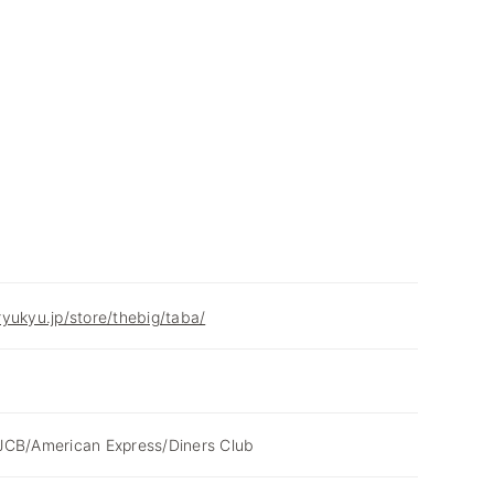
yukyu.jp/store/thebig/taba/
JCB/American Express/Diners Club