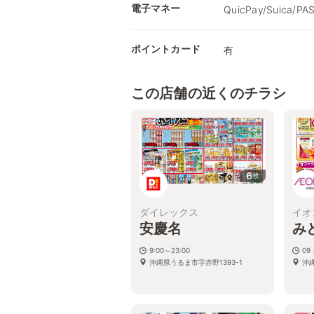
電子マネー
QuicPay/Suica/PA
ポイントカード
有
この店舗の近くのチラシ
6
枚
ダイレックス
イオ
安慶名
み
9:00～23:00
09
沖縄県うるま市字赤野1393-1
沖