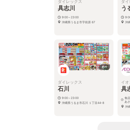
ダイレックス
ダイ
具志川
う
9:00～23:00
9:
沖縄県うるま市字前原 67
沖
6
枚
ダイレックス
イオ
石川
具
9:00～23:00
食品
あさ
沖縄県うるま市石川 １丁目44-8
沖