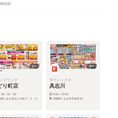
SMO/iD
2
6
枚
枚
ンドラッグ
ダイレックス
どり町店
具志川
：00－22：00
9:00～23:00
縄県うるま市みどり町５－２－６
沖縄県うるま市字前原 67