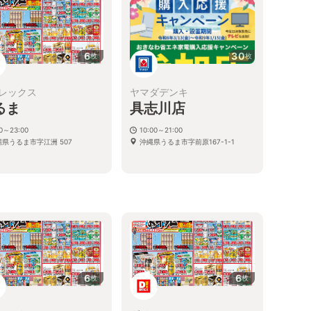
6
30
枚
枚
レックス
ヤマダデンキ
るま
具志川店
00～23:00
10:00～21:00
縄県うるま市字江洲 507
沖縄県うるま市字前原167-1-1
6
6
枚
枚