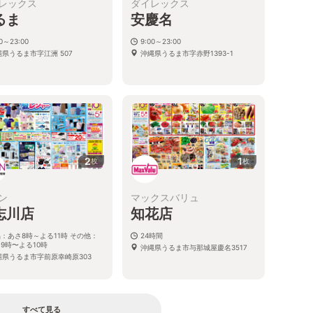
レックス
ダイレックス
るま
安慶名
00～23:00
9:00～23:00
縄県うるま市字江洲 507
沖縄県うるま市字赤野1393-1
2
1
枚
枚
ン
マックスバリュ
志川店
知花店
：あさ8時～よる11時 その他：
24時間
9時〜よる10時
沖縄県うるま市与那城屋慶名3517
縄県うるま市字前原幸崎原303
すべて見る