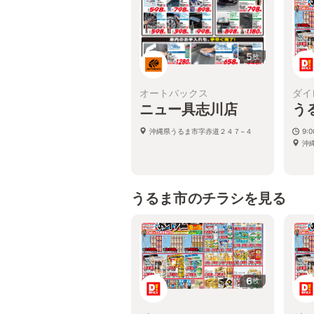
5
枚
オートバックス
ダイ
ニュー具志川店
う
沖縄県うるま市字赤道２４７−４
9:
沖
うるま市のチラシを見る
6
枚