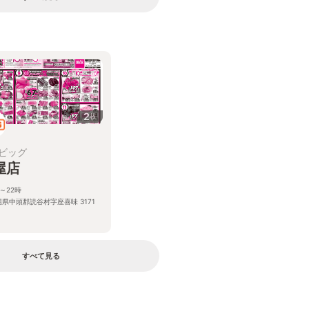
2
枚
ビッグ
屋店
～22時
縄県中頭郡読谷村字座喜味 3171
すべて見る