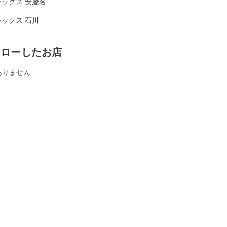
ックス 安慶名
ックス 石川
ォローしたお店
ありません