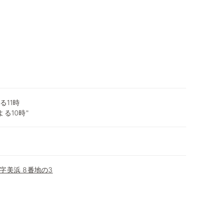
る11時
る10時"
字美浜 8番地の3