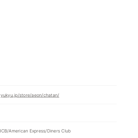
yukyu.jp/store/aeon/chatan/
JCB/American Express/Diners Club