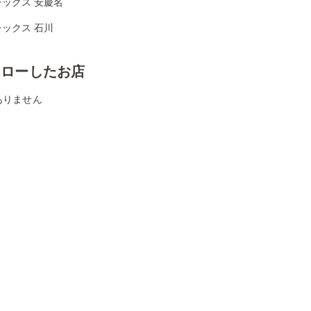
ックス 安慶名
ックス 石川
ォローしたお店
ありません