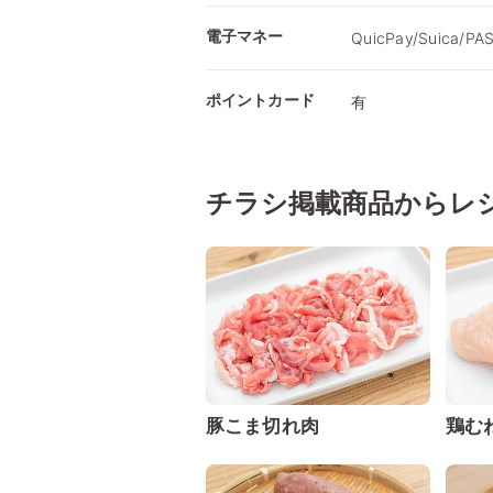
電子マネー
QuicPay/Suica/PA
ポイントカード
有
チラシ掲載商品からレ
豚こま切れ肉
鶏む