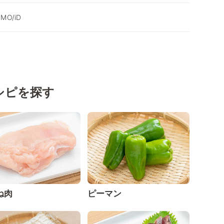
SMO/iD
シピを探す
ね肉
ピーマン