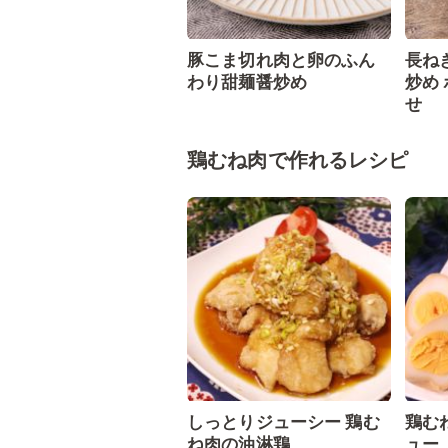
豚こま切れ肉と卵のふん
長ね
わり甜麺醤炒め
炒め
せ
鶏むね肉で作れるレシピ
しっとりジューシー 鶏む
鶏む
ね肉の油淋鶏
ュー