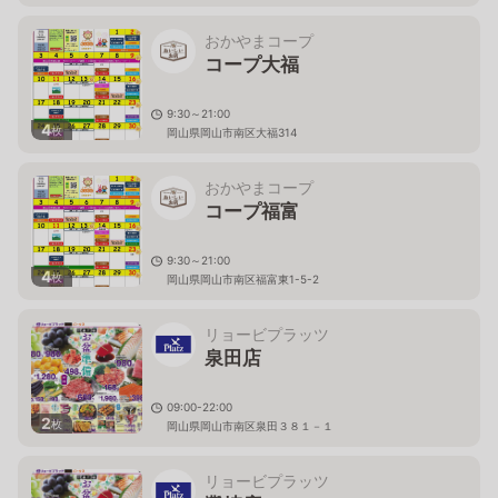
おかやまコープ
コープ大福
9:30～21:00
4
枚
岡山県岡山市南区大福314
おかやまコープ
コープ福富
9:30～21:00
4
枚
岡山県岡山市南区福富東1-5-2
リョービプラッツ
泉田店
09:00-22:00
2
枚
岡山県岡山市南区泉田３８１－１
リョービプラッツ