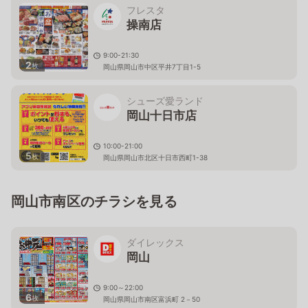
フレスタ
操南店
9:00-21:30
2
枚
岡山県岡山市中区平井7丁目1-5
シューズ愛ランド
岡山十日市店
10:00-21:00
5
枚
岡山県岡山市北区十日市西町1-38
岡山市南区のチラシを見る
ダイレックス
岡山
9:00～22:00
6
枚
岡山県岡山市南区富浜町 2－50