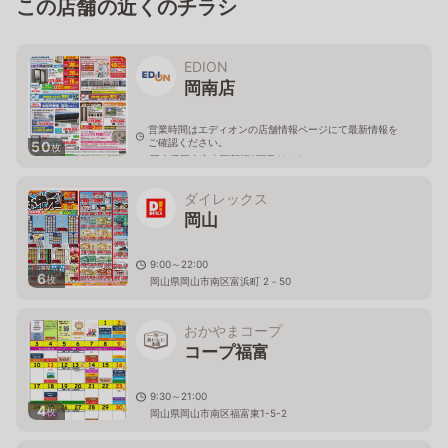
この店舗の近くのチラシ
EDION
岡南店
営業時間はエディオンの店舗情報ページにて最新情報を
ご確認ください。
50
枚
岡山県岡山市南区新福2丁目11-10
ダイレックス
岡山
9:00～22:00
6
枚
岡山県岡山市南区富浜町 2－50
おかやまコープ
コープ福富
9:30～21:00
4
枚
岡山県岡山市南区福富東1-5-2