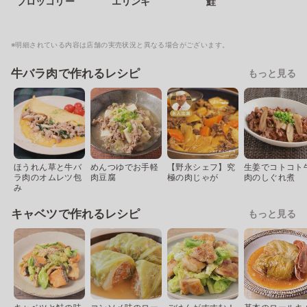
ブロッコリー
エリンギ
鮭
※明細されている内容は店舗の実売状況と異なる場合がございます。
牛バラ肉で作れるレシピ
もっと見る
ほうれん草と牛バ
めんつゆでお手軽
【野永シェフ】究
生姜でコトコト
ラ肉のオムレツ包
肉豆腐
極の肉じゃが
肉のしぐれ煮
み
キャベツで作れるレシピ
もっと見る