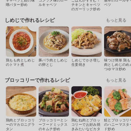
キャベツと鮭の味
コンソメ味のロー
ごはんがすすむ！
基本のロールキ
噌バター炒め
ルキャベツ
チキンとキャベツ
ベツ
のガーリック炒め
しめじで作れるレシピ
もっと見る
鶏もも肉としめじ
豚バラ肉としめじ
しめじでかさ増し
味つけ簡単 鶏も
のトマト煮
の卵とじ
生姜焼き
肉としめじのめ
つゆマヨ炒め
ブロッコリーで作れるレシピ
もっと見る
鶏肉とブロッコリ
ブロッコリーとシ
鶏むね肉とブロッ
鮭とブロッコリ
ーのマカロニグラ
ーフードミックス
コリーでお好み焼
のハニーマスタ
タン
のキムチ炒め
きみたいなピカタ
ド炒め