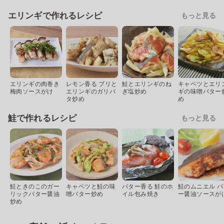
エリンギで作れるレシピ
もっと見る
エリンギの肉巻き
レモン香る ブリと
鮭とエリンギのね
キャベツとエリ
梅肉ソースがけ
エリンギのガリバ
ぎ塩炒め
ギの味噌バター
タ炒め
め
鮭で作れるレシピ
もっと見る
鮭ときのこのガー
キャベツと鮭の味
バター香る 鮭のホ
鮭のムニエル バ
リックバター醤油
噌バター炒め
イル包み焼き
ー醤油ソースが
炒め