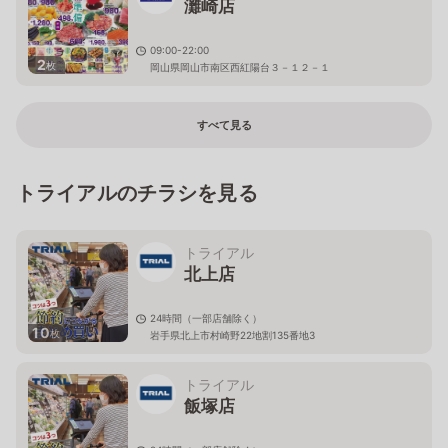
灘崎店
09:00-22:00
2
枚
岡山県岡山市南区西紅陽台３－１２－１
すべて見る
トライアルのチラシを見る
トライアル
北上店
24時間（一部店舗除く）
10
枚
岩手県北上市村崎野22地割135番地3
トライアル
飯塚店