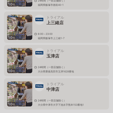
24時間（一部店舗除く）
10
枚
福岡県飯塚市徳前40-1
トライアル
上三緒店
6:00～23:00
10
枚
福岡県飯塚市上三緒1-7
トライアル
玉津店
24時間（一部店舗除く）
10
枚
大分県豊後高田市玉津1628番地
トライアル
中津店
24時間（一部店舗除く）
10
枚
大分県中津市大字下池永字熊本153番地1