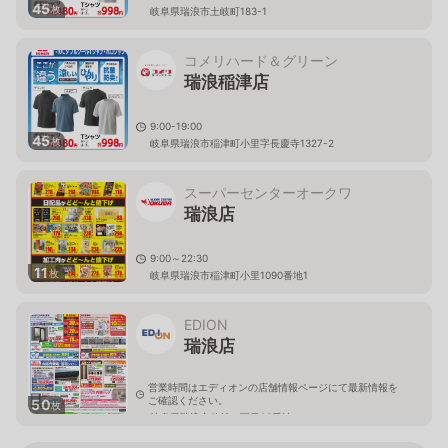
45
枚
岐阜県瑞浪市土岐町183-1
コメリハード＆グリーン
瑞浪稲津店
9:00-19:00
45
枚
岐阜県瑞浪市稲津町小里字長慶寺1327-2
スーパーセンターオークワ
瑞浪店
9:00～22:30
11
枚
岐阜県瑞浪市稲津町小里1090番地1
EDION
瑞浪店
営業時間はエディオンの店舗情報ページにて最新情報を
ご確認ください。
50
枚
岐阜県瑞浪市穂並一丁目83番地