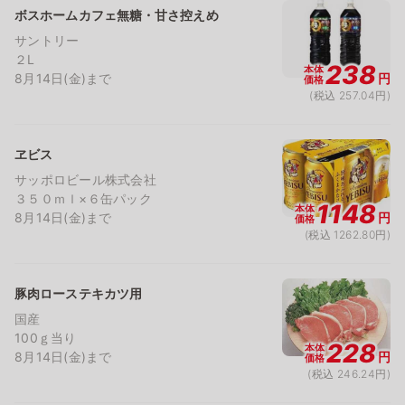
ボスホームカフェ無糖・甘さ控えめ
サントリー
２L
238
本体
8月14日(金)まで
円
価格
(税込 257.04円)
ヱビス
サッポロビール株式会社
３５０ｍｌ×６缶パック
1148
本体
8月14日(金)まで
円
価格
(税込 1262.80円)
豚肉ローステキカツ用
国産
100ｇ当り
228
本体
8月14日(金)まで
円
価格
(税込 246.24円)