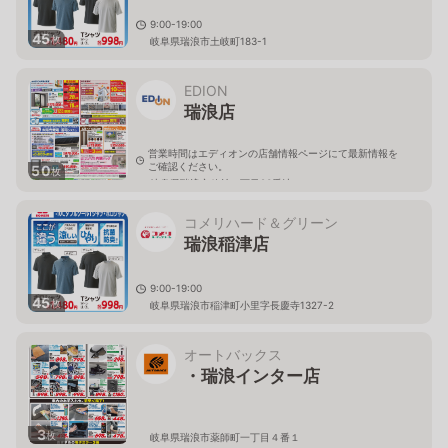
9:00-19:00
45
枚
岐阜県瑞浪市土岐町183-1
EDION
瑞浪店
営業時間はエディオンの店舗情報ページにて最新情報を
ご確認ください。
50
枚
岐阜県瑞浪市穂並一丁目83番地
コメリハード＆グリーン
瑞浪稲津店
9:00-19:00
45
枚
岐阜県瑞浪市稲津町小里字長慶寺1327-2
オートバックス
・瑞浪インター店
3
枚
岐阜県瑞浪市薬師町一丁目４番１