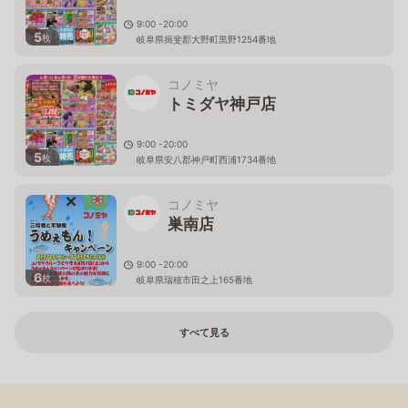
9:00 -20:00
5
枚
岐阜県揖斐郡大野町黒野1254番地
コノミヤ
トミダヤ神戸店
9:00 -20:00
5
枚
岐阜県安八郡神戸町西浦1734番地
コノミヤ
巣南店
9:00 -20:00
6
枚
岐阜県瑞穂市田之上165番地
すべて見る