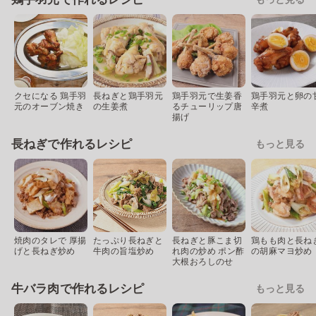
クセになる 鶏手羽
長ねぎと鶏手羽元
鶏手羽元で生姜香
鶏手羽元と卵の
元のオーブン焼き
の生姜煮
るチューリップ唐
辛煮
揚げ
長ねぎで作れるレシピ
もっと見る
焼肉のタレで 厚揚
たっぷり長ねぎと
長ねぎと豚こま切
鶏もも肉と長ね
げと長ねぎ炒め
牛肉の旨塩炒め
れ肉の炒め ポン酢
の胡麻マヨ炒め
大根おろしのせ
牛バラ肉で作れるレシピ
もっと見る