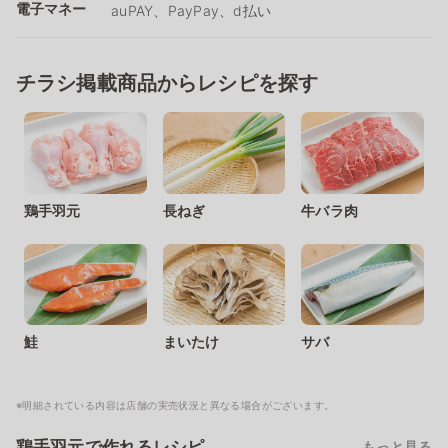
電子マネー
auPAY、PayPay、d払い
チラシ掲載商品からレシピを探す
鶏手羽元
長ねぎ
牛バラ肉
鮭
まいたけ
サバ
※明細されている内容は店舗の実売状況と異なる場合がございます。
鶏手羽元で作れるレシピ
もっと見る