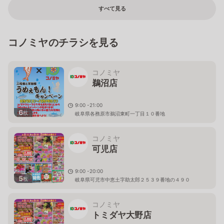
すべて見る
コノミヤのチラシを見る
コノミヤ
鵜沼店
9:00 -21:00
6
枚
岐阜県各務原市鵜沼東町一丁目１０番地
コノミヤ
可児店
9:00 -20:00
5
枚
岐阜県可児市中恵土字助太郎２５３９番地の４９０
コノミヤ
トミダヤ大野店