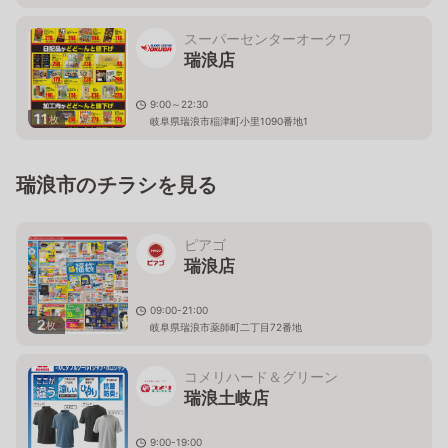
スーパーセンターオークワ
瑞浪店
9:00～22:30
11
枚
岐阜県瑞浪市稲津町小里1090番地1
瑞浪市のチラシを見る
ピアゴ
瑞浪店
09:00-21:00
2
枚
岐阜県瑞浪市薬師町二丁目72番地
コメリハード＆グリーン
瑞浪土岐店
9:00-19:00