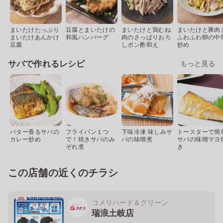
まいたけたっぷり
豆腐とまいたけの
まいたけと鶏むね
まいたけと豚肉
まいたけあんかけ
和風ハンバーグ
肉のさっぱりおろ
ふわふわ卵の中
豆腐
しポン酢和え
炒め
サバで作れるレシピ
もっと見る
バター香るサバの
フライパン１つ
下味冷凍 味しみサ
トースターで簡
カレー炒め
で！焼きサバのみ
バの味噌煮
サバの味噌マヨ
ぞれ煮
き
この店舗の近くのチラシ
コメリハード＆グリーン
瑞浪土岐店