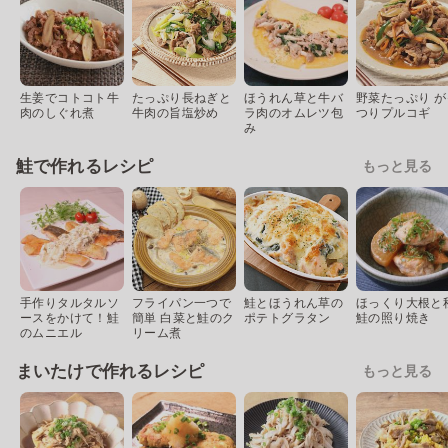
生姜でコトコト牛
たっぷり長ねぎと
ほうれん草と牛バ
野菜たっぷり が
肉のしぐれ煮
牛肉の旨塩炒め
ラ肉のオムレツ包
つりプルコギ
み
鮭で作れるレシピ
もっと見る
手作りタルタルソ
フライパン一つで
鮭とほうれん草の
ほっくり大根と
ースをかけて！鮭
簡単 白菜と鮭のク
ポテトグラタン
鮭の照り焼き
のムニエル
リーム煮
まいたけで作れるレシピ
もっと見る