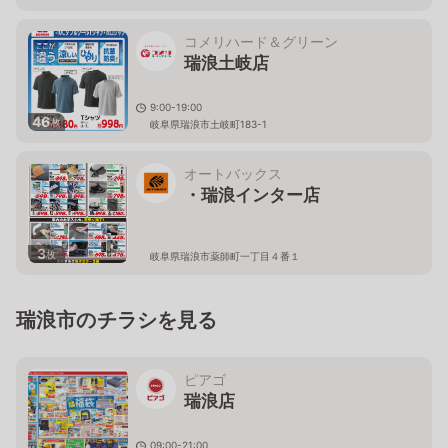
岐阜県瑞浪市穂並一丁目83番地
コメリハード＆グリーン
瑞浪土岐店
9:00-19:00
46
枚
岐阜県瑞浪市土岐町183-1
オートバックス
・瑞浪インター店
3
枚
岐阜県瑞浪市薬師町一丁目４番１
瑞浪市のチラシを見る
ピアゴ
瑞浪店
09:00-21:00