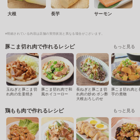
大根
長芋
サーモン
※明細されている内容は店舗の実売状況と異なる場合がございます。
豚こま切れ肉で作れるレシピ
もっと見る
玉ねぎと豚こま切
豚こま切れ肉で和
長ねぎと豚こま切
豚こま切れ肉と
れ肉の生姜焼き
風ホイコーロー
れ肉の炒め ポン酢
芋の煮物
大根おろしのせ
鶏もも肉で作れるレシピ
もっと見る