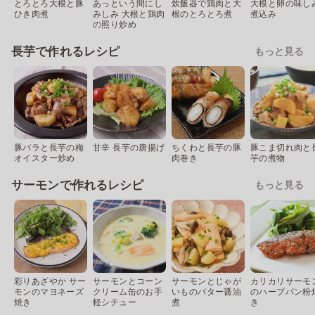
とろとろ大根と豚
あっという間にし
炊飯器で鶏肉と大
大根と卵の味し
ひき肉煮
みしみ 大根と鶏肉
根のとろとろ煮
煮込み
の照り炒め
長芋で作れるレシピ
もっと見る
豚バラと長芋の梅
甘辛 長芋の唐揚げ
ちくわと長芋の豚
豚こま切れ肉と
オイスター炒め
肉巻き
芋の煮物
サーモンで作れるレシピ
もっと見る
彩りあざやか サー
サーモンとコーン
サーモンとじゃが
カリカリサーモ
モンのマヨネーズ
クリーム缶のお手
いものバター醤油
のハーブパン粉
焼き
軽シチュー
煮
き