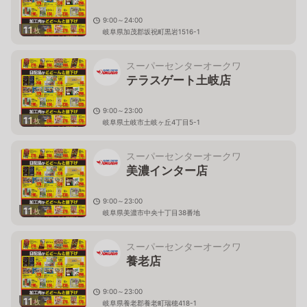
9:00～24:00
11
枚
岐阜県加茂郡坂祝町黒岩1516-1
スーパーセンターオークワ
テラスゲート土岐店
9:00～23:00
11
枚
岐阜県土岐市土岐ヶ丘4丁目5-1
スーパーセンターオークワ
美濃インター店
9:00～23:00
11
枚
岐阜県美濃市中央十丁目38番地
スーパーセンターオークワ
養老店
9:00～23:00
11
枚
岐阜県養老郡養老町瑞穂418-1