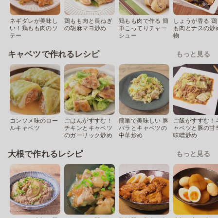
ネギダレが美味し
鶏もも肉と長ねぎ
鶏もも肉で作る 簡
しょうが香る 鶏
い！鶏もも肉のソ
の胡麻マヨ炒め
単こってりチャー
も肉とナスの炒
テー
シュー
物
キャベツで作れるレシピ
もっと見る
コンソメ味のロー
ごはんがすすむ！
簡単で美味しい 豚
ご飯がすすむ！
ルキャベツ
チキンとキャベツ
バラとキャベツの
ャベツと豚の甘
のガーリック炒め
中華炒め
味噌炒め
大根で作れるレシピ
もっと見る