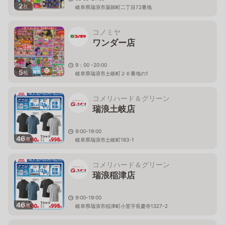
2
枚
岐阜県瑞浪市薬師町二丁目72番地
コノミヤ
ワンダー店
9：00 -20:00
5
枚
岐阜県瑞浪市土岐町２６番地の1
コメリハード＆グリーン
瑞浪土岐店
9:00-19:00
46
枚
岐阜県瑞浪市土岐町183-1
コメリハード＆グリーン
瑞浪稲津店
9:00-19:00
46
枚
岐阜県瑞浪市稲津町小里字長慶寺1327-2