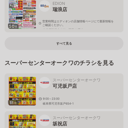
EDION
瑞浪店
営業時間はエディオンの店舗情報ページにて最新情報を
ご確認ください。
50
枚
岐阜県瑞浪市穂並一丁目83番地
すべて見る
スーパーセンターオークワのチラシを見る
スーパーセンターオークワ
可児坂戸店
9:00～23:00
11
枚
岐阜県可児市坂戸654-1
スーパーセンターオークワ
坂祝店