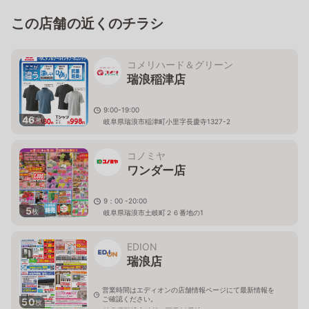
この店舗の近くのチラシ
コメリハード＆グリーン
瑞浪稲津店
9:00-19:00
46
枚
岐阜県瑞浪市稲津町小里字長慶寺1327-2
コノミヤ
ワンダー店
9：00 -20:00
5
枚
岐阜県瑞浪市土岐町２６番地の1
EDION
瑞浪店
営業時間はエディオンの店舗情報ページにて最新情報を
ご確認ください。
50
枚