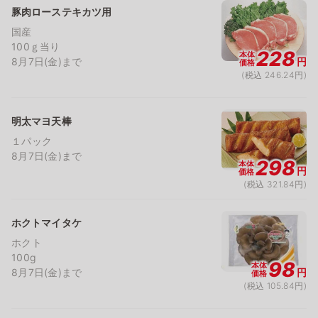
豚肉ローステキカツ用
国産
100ｇ当り
228
本体
8月7日(金)まで
円
価格
(税込 246.24円)
明太マヨ天棒
１パック
8月7日(金)まで
298
本体
円
価格
(税込 321.84円)
ホクトマイタケ
ホクト
100g
98
本体
8月7日(金)まで
円
価格
(税込 105.84円)