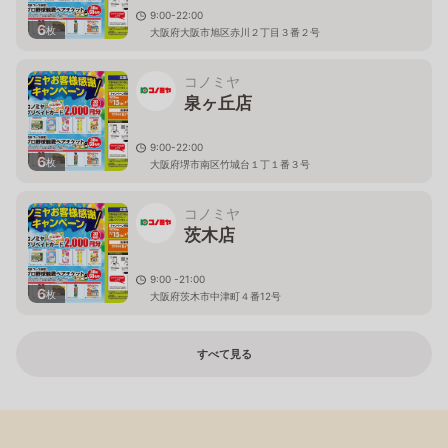
9:00-22:00
6
枚
大阪府大阪市旭区赤川２丁目３番２号
コノミヤ
泉ヶ丘店
9:00-22:00
6
枚
大阪府堺市南区竹城台１丁１番３号
コノミヤ
茨木店
9:00 -21:00
6
枚
大阪府茨木市中津町４番12号
すべて見る