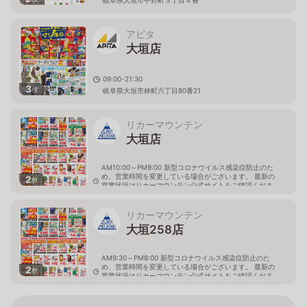
岐阜県大垣市中野町３丁目４番
アピタ
大垣店
09:00-21:30
3
枚
岐阜県大垣市林町六丁目80番21
リカーマウンテン
大垣店
AM10:00～PM9:00 新型コロナウイルス感染症防止のた
め、営業時間を変更している場合がございます。 最新の
2
枚
営業状況はリカーマウンテン公式サイトをご確認くださ
い。
岐阜県大垣市八島町10-1
リカーマウンテン
大垣258店
AM9:30～PM8:00 新型コロナウイルス感染症防止のた
め、営業時間を変更している場合がございます。 最新の
2
枚
営業状況はリカーマウンテン公式サイトをご確認くださ
い。
岐阜県大垣市築捨町5丁目112