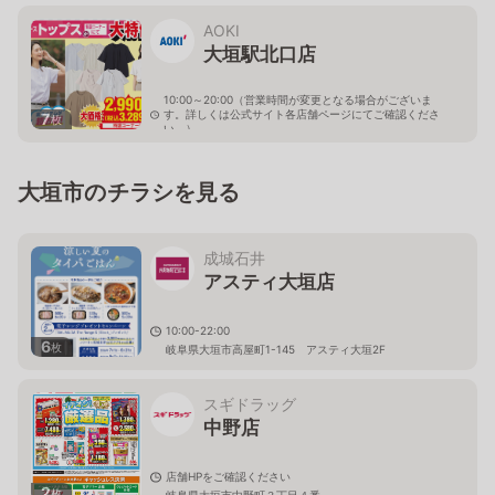
AOKI
大垣駅北口店
10:00～20:00（営業時間が変更となる場合がございま
す。詳しくは公式サイト各店舗ページにてご確認くださ
7
枚
い。）
岐阜県大垣市林町6-80-55
大垣市のチラシを見る
成城石井
アスティ大垣店
10:00-22:00
6
枚
岐阜県大垣市高屋町1-145 アスティ大垣2F
スギドラッグ
中野店
店舗HPをご確認ください
2
枚