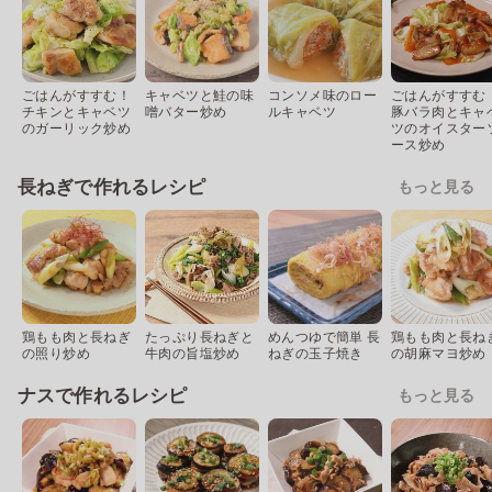
ごはんがすすむ！
キャベツと鮭の味
コンソメ味のロー
ごはんがすすむ
チキンとキャベツ
噌バター炒め
ルキャベツ
豚バラ肉とキャ
のガーリック炒め
ツのオイスター
ース炒め
長ねぎで作れるレシピ
もっと見る
鶏もも肉と長ねぎ
たっぷり長ねぎと
めんつゆで簡単 長
鶏もも肉と長ね
の照り炒め
牛肉の旨塩炒め
ねぎの玉子焼き
の胡麻マヨ炒め
ナスで作れるレシピ
もっと見る