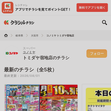
岐阜県
大垣市
コノミヤ トミダヤ宿地店
スーパー
コノミヤ
フォロー
トミダヤ宿地店のチラシ
最新のチラシ（全5枚）
最終更新：2026/08/01