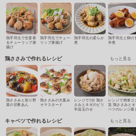
鶏手羽元で生姜香
鶏手羽元でチュー
鶏手羽元の柔らか
鶏手羽元と卵の
るチューリップ唐
リップ唐揚げ
煮
辛煮
揚げ
鶏ささみで作れるレシピ
もっと見る
鶏ささみと彩り野
鶏ささみの大葉み
レンジで5分 鶏さ
レンジで簡単コ
菜の甘酢あん
そマスタード
さみとネギのピリ
旨 鶏ささみとキ
辛温玉のせ
ベツのレンジ蒸
キャベツで作れるレシピ
もっと見る