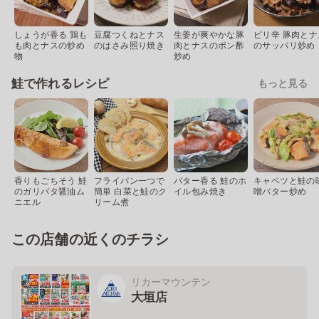
しょうが香る 鶏も
豆腐つくねとナス
生姜が爽やかな豚
ピリ辛 豚肉とナ
も肉とナスの炒め
のはさみ照り焼き
肉とナスのポン酢
のサッパリ炒め
物
炒め
鮭で作れるレシピ
もっと見る
香りもごちそう 鮭
フライパン一つで
バター香る 鮭のホ
キャベツと鮭の
のガリバタ醤油ム
簡単 白菜と鮭のク
イル包み焼き
噌バター炒め
ニエル
リーム煮
この店舗の近くのチラシ
リカーマウンテン
大垣店