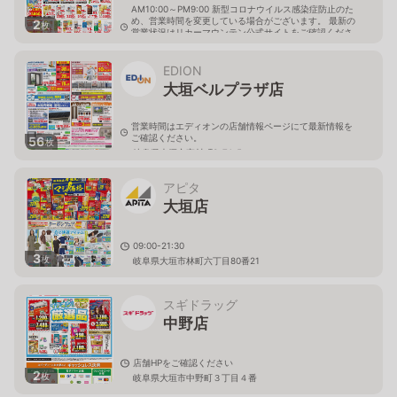
AM10:00～PM9:00 新型コロナウイルス感染症防止のた
め、営業時間を変更している場合がございます。 最新の
2
枚
営業状況はリカーマウンテン公式サイトをご確認くださ
い。
岐阜県大垣市八島町10-1
EDION
大垣ベルプラザ店
営業時間はエディオンの店舗情報ページにて最新情報を
ご確認ください。
56
枚
岐阜県大垣市室村町3-74-5
アピタ
大垣店
09:00-21:30
3
枚
岐阜県大垣市林町六丁目80番21
スギドラッグ
中野店
店舗HPをご確認ください
2
枚
岐阜県大垣市中野町３丁目４番