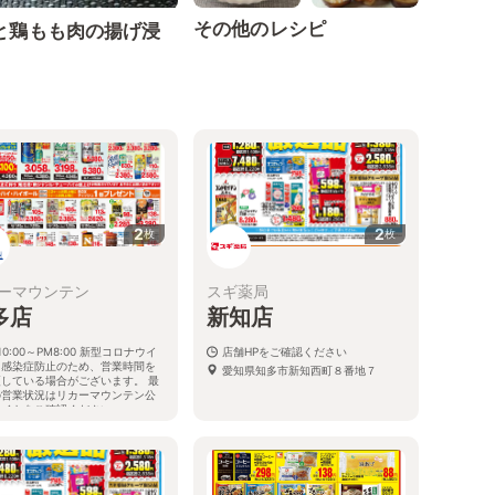
その他のレシピ
と鶏もも肉の揚げ浸
2
2
枚
枚
ーマウンテン
スギ薬局
多店
新知店
10:00～PM8:00 新型コロナウイ
店舗HPをご確認ください
ス感染症防止のため、営業時間を
愛知県知多市新知西町８番地７
更している場合がございます。 最
の営業状況はリカーマウンテン公
サイトをご確認ください。
知県知多市にしの台4-7-8