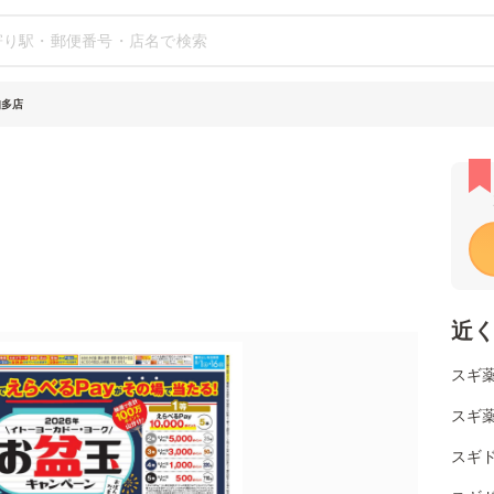
知多店
近
スギ薬
スギ薬
スギ