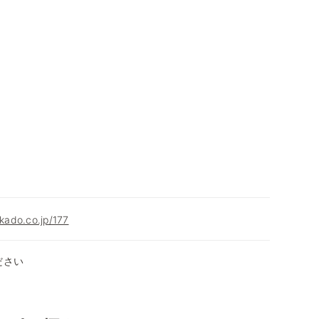
okado.co.jp/177
ださい