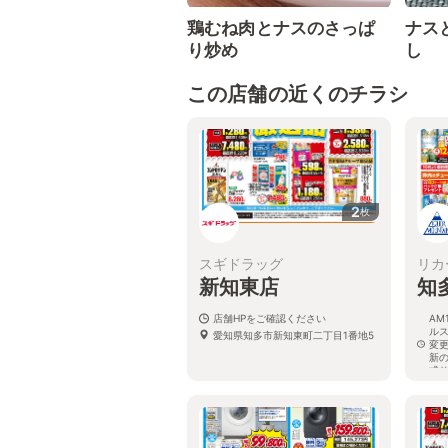
鶏むね肉とナスのさっぱ
ナス
り炒め
し
この店舗の近くのチラシ
2
枚
スギドラッグ
リカ
新知東店
知
店舗HPをご確認ください
AM
ル
愛知県知多市新知東町二丁目1番地5
変
新
式
愛