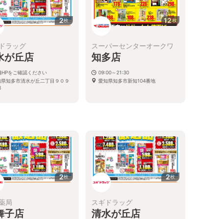
2
12
枚
枚
ドラッグ
スーパーセンターオークワ
水が丘店
知多店
舗HPをご確認ください
09:00～21:30
知県知多市清水が丘二丁目９０９
愛知県知多市新知104番地
地
2
2
枚
枚
薬局
スギドラッグ
舞子店
清水が丘店