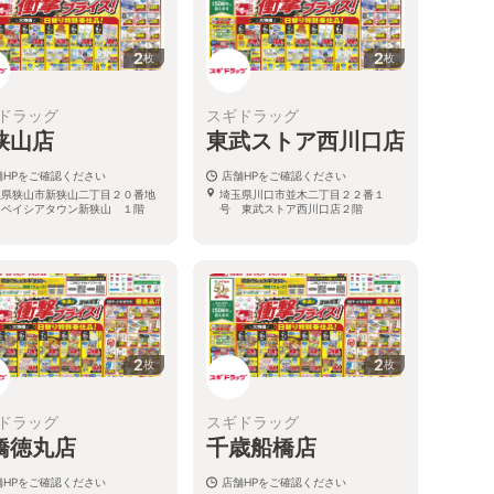
2
2
枚
枚
ドラッグ
スギドラッグ
狭山店
東武ストア西川口店
舗HPをご確認ください
店舗HPをご確認ください
玉県狭山市新狭山二丁目２０番地
埼玉県川口市並木二丁目２２番１
 ベイシアタウン新狭山 １階
号 東武ストア西川口店２階
2
2
枚
枚
ドラッグ
スギドラッグ
橋徳丸店
千歳船橋店
舗HPをご確認ください
店舗HPをご確認ください