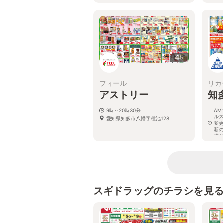
4
枚
フィール
リカ
アストリー
知
9時～20時30分
AM
ル
愛知県知多市八幡字種池128
変
新
式
愛
スギドラッグのチラシを見