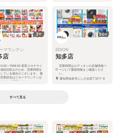
2
50
枚
枚
ーマウンテン
EDION
多店
知多店
10:00～PM8:00 新型コロナウイ
営業時間はエディオンの店舗情報ペ
ス感染症防止のため、営業時間を
ージにて最新情報をご確認くださ
更している場合がございます。 最
い。
の営業状況はリカーマウンテン公
愛知県知多市にしの台四丁目17-8
サイトをご確認ください。
知県知多市にしの台4-7-8
すべて見る
る