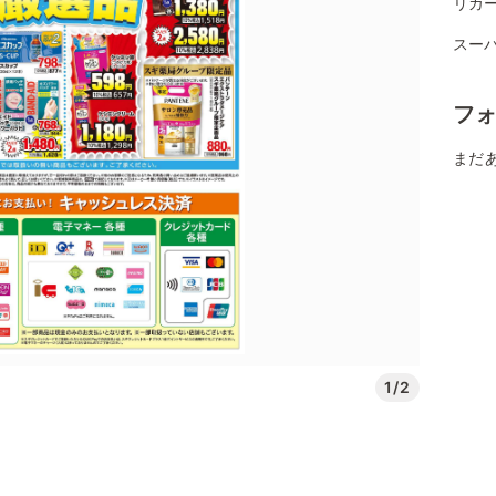
リカ
スー
フ
まだ
1/2