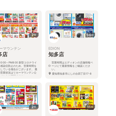
2
50
枚
枚
ーマウンテン
EDION
多店
知多店
10:00～PM8:00 新型コロナウイ
営業時間はエディオンの店舗情報ペ
ス感染症防止のため、営業時間を
ージにて最新情報をご確認くださ
更している場合がございます。 最
い。
の営業状況はリカーマウンテン公
愛知県知多市にしの台四丁目17-8
サイトをご確認ください。
知県知多市にしの台4-7-8
2
11
枚
枚