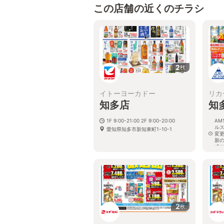
この店舗の近くのチラシ
2
枚
イトーヨーカドー
リカ
知多店
知
1F 9:00-21:00 2F 9:00-20:00
AM
ル
愛知県知多市新知東町1-10-1
変
新
式
愛
2
枚