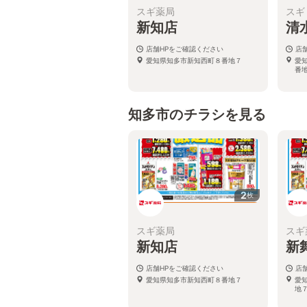
スギ薬局
スギ
新知店
清
店舗HPをご確認ください
店
愛知県知多市新知西町８番地７
愛
番
知多市のチラシを見る
2
枚
スギ薬局
スギ
新知店
新
店舗HPをご確認ください
店
愛知県知多市新知西町８番地７
愛
地