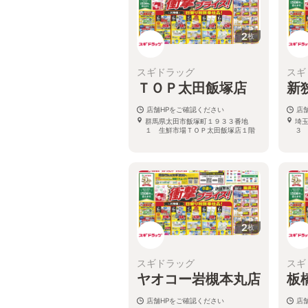
2
枚
スギドラッグ
スギ
ＴＯＰ太田飯塚店
新
店舗HPをご確認ください
店
群馬県太田市飯塚町１９３３番地
埼
１ 生鮮市場ＴＯＰ太田飯塚店１階
３
2
枚
スギドラッグ
スギ
ヤオコー岩槻本丸店
板
店舗HPをご確認ください
店