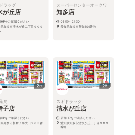
ドラッグ
スーパーセンターオークワ
水が丘店
知多店
舗HPをご確認ください
09:00～21:30
知県知多市清水が丘二丁目９０９
愛知県知多市新知104番地
地
2
2
枚
枚
薬局
スギドラッグ
舞子店
清水が丘店
舗HPをご確認ください
店舗HPをご確認ください
知県知多市新舞子字大口２０３番
愛知県知多市清水が丘二丁目９０９
７
番地