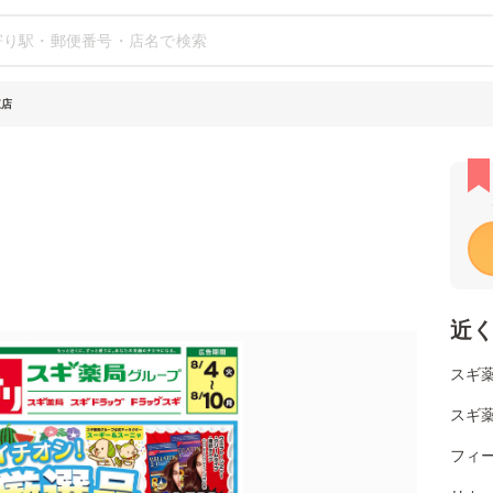
東店
近
スギ薬
スギ薬
フィー