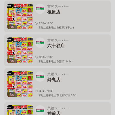
業務スーパー
榎原店
9:00～19:30
3
枚
和歌山県和歌山市榎原78番の3
業務スーパー
六十谷店
9:00～19:00
3
枚
和歌山県和歌山市園部1445-1
業務スーパー
鈴丸店
9:00～20:00
3
枚
和歌山県和歌山市北新5丁目62-1
業務スーパー
神前店