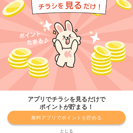
今すぐアプリをダウンロードする
アプリでチラシを見るだけで
ポイントが貯まる！
無料アプリでポイントを貯める
プライバシーポリシー
利用規約
運営会社
サービスに関してのお問い合わせ
チラシ掲載をお考えの方
とじる