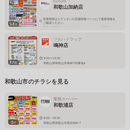
EDION
和歌山加納店
営業時間はエディオンの店舗情報ページにて最新情報を
ご確認ください。
54
枚
和歌山県和歌山市加納 286-3 ライフガーデン和歌山加
納内
ツルハドラッグ
鳴神店
9:00〜23:00
17
枚
和歌山県和歌山市鳴神750番地4
和歌山市のチラシを見る
業務スーパー
和歌浦店
9:00～19:30
3
枚
和歌山県和歌山市西浜969-7