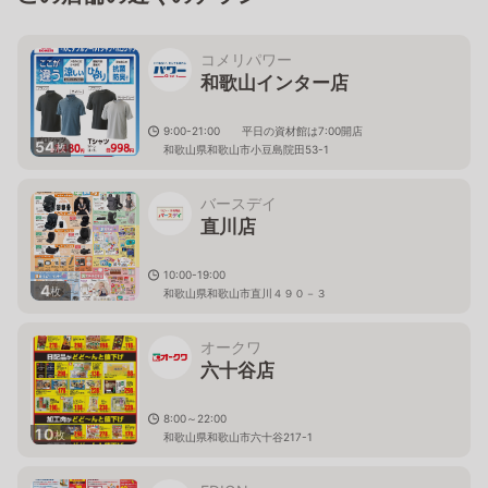
コメリパワー
和歌山インター店
9:00-21:00 平日の資材館は7:00開店
54
枚
和歌山県和歌山市小豆島院田53-1
バースデイ
直川店
10:00-19:00
4
枚
和歌山県和歌山市直川４９０－３
オークワ
六十谷店
8:00～22:00
10
枚
和歌山県和歌山市六十谷217-1