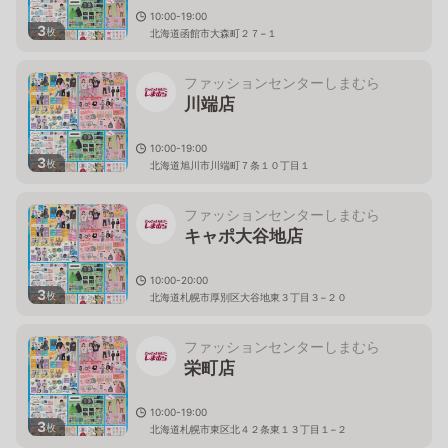
10:00-19:00
3
枚
北海道函館市大森町２７−１
ファッションセンターしまむら
川端店
10:00-19:00
3
枚
北海道旭川市川端町７条１０丁目１
ファッションセンターしまむら
キャポ大谷地店
10:00-20:00
3
枚
北海道札幌市厚別区大谷地東３丁目３−２０
ファッションセンターしまむら
栄町店
10:00-19:00
3
枚
北海道札幌市東区北４２条東１３丁目１−２