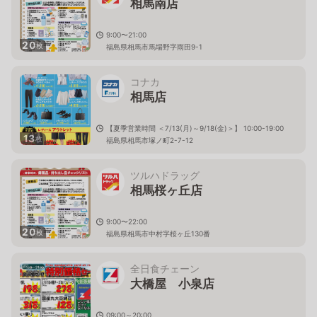
相馬南店
9:00〜21:00
20
枚
福島県相馬市馬場野字雨田9-1
コナカ
相馬店
【夏季営業時間 ＜7/13(月)～9/18(金)＞】 10:00-19:00
13
枚
福島県相馬市塚ノ町2-7-12
ツルハドラッグ
相馬桜ヶ丘店
9:00〜22:00
20
枚
福島県相馬市中村字桜ヶ丘130番
全日食チェーン
大橋屋 小泉店
09:00～20:00