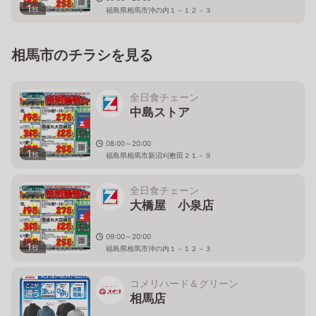
1
枚
福島県相馬市沖の内１－１２－３
相馬市のチラシを見る
全日食チェーン
中島ストア
08:00～20:00
1
枚
福島県相馬市新沼刈敷田２１－９
全日食チェーン
大橋屋 小泉店
09:00～20:00
1
枚
福島県相馬市沖の内１－１２－３
コメリハード＆グリーン
相馬店