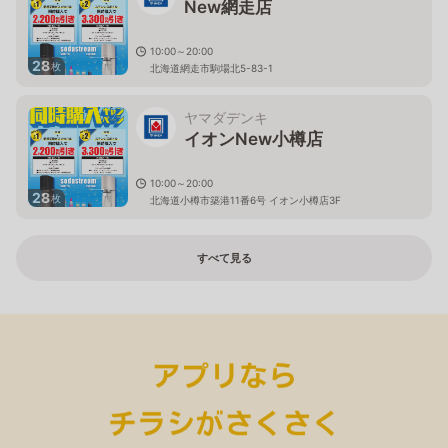
New網走店
10:00～20:00
28
枚
北海道網走市駒場北5-83-1
ヤマダデンキ
イオンNew小樽店
10:00～20:00
28
枚
北海道小樽市築港11番6号 イオン小樽店3F
すべて見る