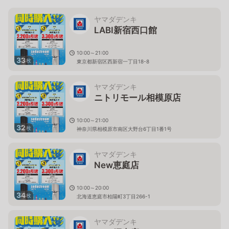
ヤマダデンキ
LABI新宿西口館
10:00～21:00
33
枚
東京都新宿区西新宿一丁目18-8
ヤマダデンキ
ニトリモール相模原店
10:00～21:00
32
枚
神奈川県相模原市南区大野台6丁目1番1号
ヤマダデンキ
New恵庭店
10:00～20:00
34
枚
北海道恵庭市柏陽町3丁目266-1
ヤマダデンキ